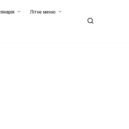
лінарія
Літнє меню