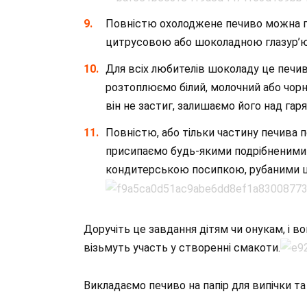
Повністю охолоджене печиво можна 
цитрусовою або шоколадною глазур’ю
Для всіх любителів шоколаду це печ
розтоплюємо білий, молочний або чорни
він не застиг, залишаємо його над га
Повністю, або тільки частину печива 
присипаємо будь-якими подрібненими г
кондитерською посипкою, рубаними 
Доручіть це завдання дітям чи онукам, і
візьмуть участь у створенні смакоти.
Викладаємо печиво на папір для випічки т