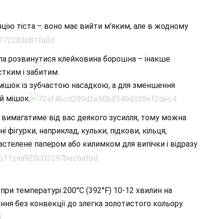
цію тіста – воно має вийти м’яким, але в жодному
гла розвинутися клейковина борошна – інакше
тким і забитим.
ішок із зубчастою насадкою, а для зменшення
й мішок.
а вимагатиме від вас деякого зусилля, тому можна
і фігурки, наприклад, кульки, підкови, кільця,
 застелене папером або килимком для випічки і відразу
при температурі 200°C (392°F) 10-12 хвилин на
ння без конвекції до злегка золотистого кольору.