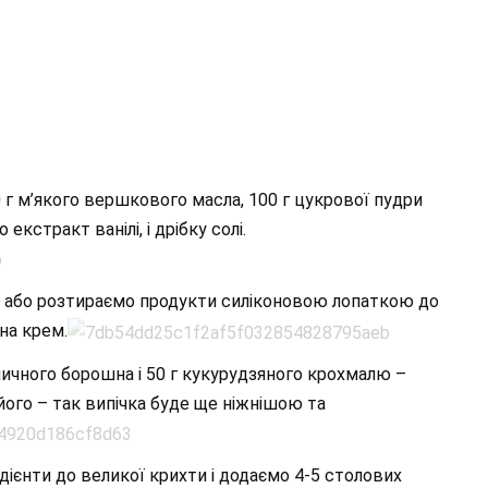
 г м’якого вершкового масла, 100 г цукрової пудри
екстракт ванілі, і дрібку солі.
 або розтираємо продукти силіконовою лопаткою до
 на крем.
ичного борошна і 50 г кукурудзяного крохмалю –
ого – так випічка буде ще ніжнішою та
ієнти до великої крихти і додаємо 4-5 столових