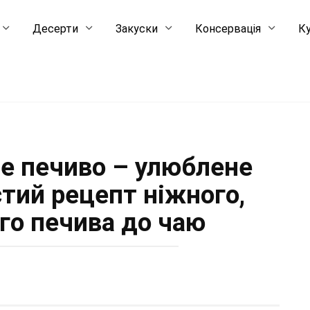
Десерти
Закуски
Консервація
Ку
е печиво – улюблене
стий рецепт ніжного,
го печива до чаю