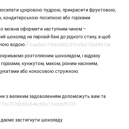
посипати цукровою пудрою, прикрасити фруктовою,
, кондитерською посипкою або горіхами.
иво можна оформити наступним чином –
й шоколад на паровій бані до рідкого стану, а щоб
рячою водою.
покриваємо розтопленим шоколадом, і відразу
оріхами, кунжутом, маком, різним насінням,
цукатами або кокосовою стружкою.
 вони з великим задоволенням допоможуть вам та
а даємо застигнути шоколаду.