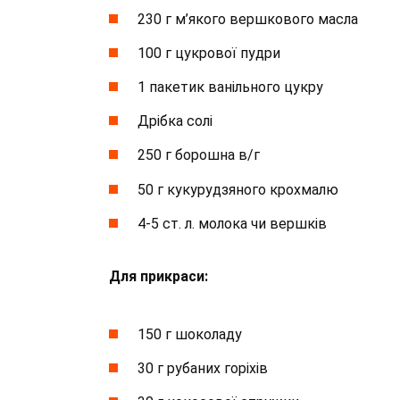
230 г м’якого вершкового масла
100 г цукрової пудри
1 пакетик ванільного цукру
Дрібка солі
250 г борошна в/г
50 г кукурудзяного крохмалю
4-5 ст. л. молока чи вершків
Для прикраси:
150 г шоколаду
30 г рубаних горіхів