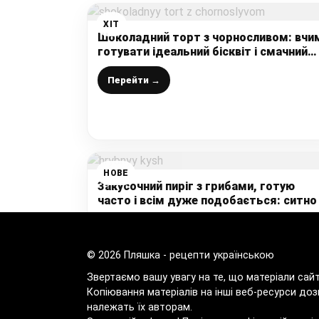
ХІТ
Шоколадний торт з чорносливом: вчи
готувати ідеальний бісквіт і смачний
крем і ароматною начинкою
Перейти →
НОВЕ
Закусочний пиріг з грибами, готую
часто і всім дуже подобається: ситно 
смачно на перекус чи повноцінний обід
просто супер
Перейти →
© 2026 Пляшка - рецепти українською
Звертаємо вашу увагу на те, що матеріали сай
Копіювання матеріалів на інші веб-ресурси доз
належать їх авторам.