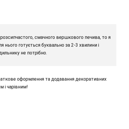
розсипчастого, смачного вершкового печива, то я
ля нього готується буквально за 2-3 хвилини і
ильнику не потрібно.
одаткове оформлення та додавання декоративних
 і чарівним!