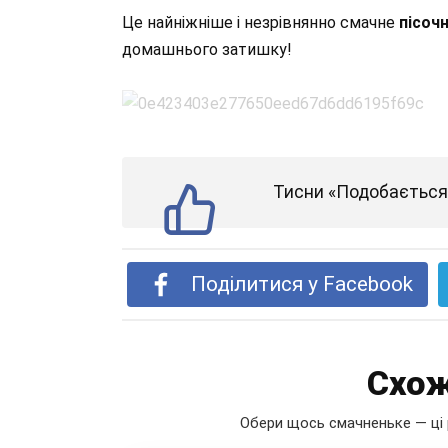
Це найніжніше і незрівнянно смачне
пісоч
домашнього затишку!
Тисни «Подобається»
Поділитися у Facebook
Схож
Обери щось смачненьке — ці 