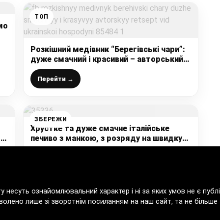
ТОП
мо
Розкішний медівник “Берегівські чари”:
дуже смачний і красивий – авторський
рецепт від української господині
Перейти →
ЗБЕРЕЖИ
Хрустке та дуже смачне італійське
і
печиво з манкою, з розряду на швидку
 –
руку: в магазині не купую, печу сама
Перейти →
ту несуть ознайомлювальний характер і ні за яких умов не є пу
волено лише зі зворотнім посиланням на наш сайт, та не більше т