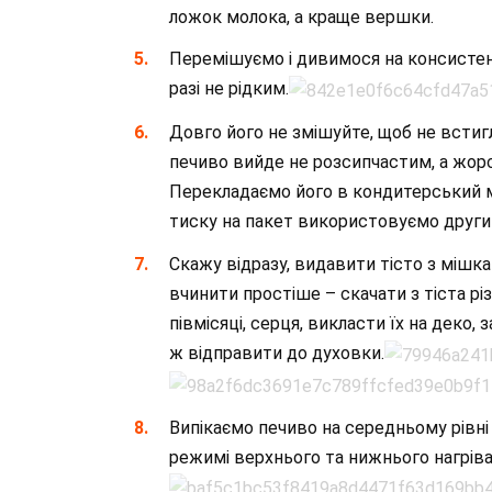
ложок молока, а краще вершки.
Перемішуємо і дивимося на консистен
разі не рідким.
Довго його не змішуйте, щоб не всти
печиво вийде не розсипчастим, а жорс
Перекладаємо його в кондитерський м
тиску на пакет використовуємо други
Скажу відразу, видавити тісто з мішк
вчинити простіше – скачати з тіста різн
півмісяці, серця, викласти їх на деко,
ж відправити до духовки.
Випікаємо печиво на середньому рівні 
режимі верхнього та нижнього нагріва