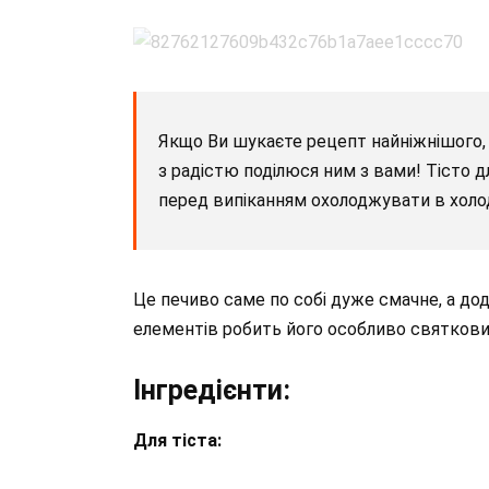
Якщо Ви шукаєте рецепт найніжнішого, 
з радістю поділюся ним з вами! Тісто д
перед випіканням охолоджувати в холод
Це печиво саме по собі дуже смачне, а д
елементів робить його особливо святковим
Інгредієнти:
Для тіста: