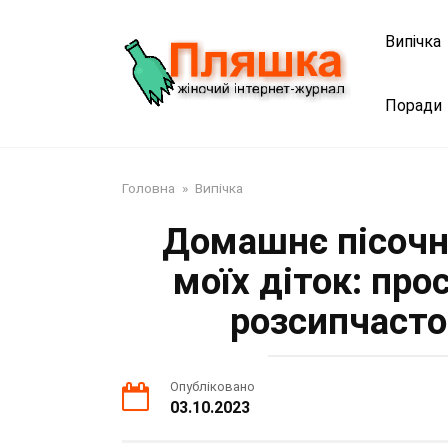
Перейти
до
Випічка
змісту
Поради
Головна
»
Випічка
Домашнє пісочн
моїх діток: про
розсипчасто
Опубліковано
03.10.2023