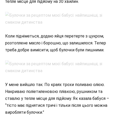
тепле місце для підйому на 30 хвилин.
Коли підніметься, додаю яйця перетерте з цукром,
розтоплене масло і борошно, що залишилося. Тепер
треба добре вимісити, щоб булочки були пишними.
У мене вийшло так. По краях трохи поливаю олією.
Накриваю поліетиленовою плівкою, рушником та
ставлю у тепле місце для підйому. Як казала бабуся –
“тісто має піднятися тричі і тільки після цього можна
виробляти булочки.”