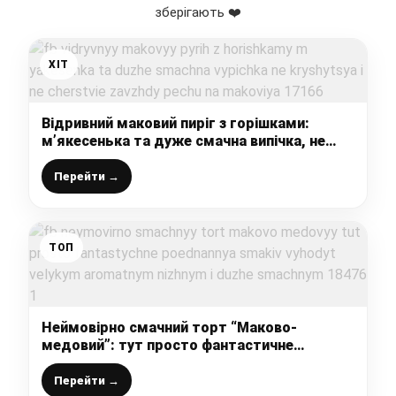
зберігають ❤️
ХІТ
Відривний маковий пиріг з горішками:
м’якесенька та дуже смачна випічка, не
кришиться і не черствіє, завжди печу на
Маковія
Перейти →
ТОП
Неймовірно смачний торт “Маково-
медовий”: тут просто фантастичне
поєднання смаків, виходить великим,
ароматним, ніжним і дуже смачним
Перейти →