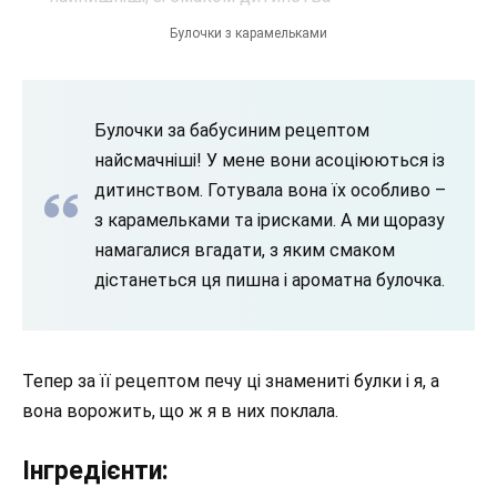
Булочки з карамельками
Булочки за бабусиним рецептом
найсмачніші! У мене вони асоціюються із
дитинством. Готувала вона їх особливо –
з карамельками та ірисками. А ми щоразу
намагалися вгадати, з яким смаком
дістанеться ця пишна і ароматна булочка.
Тепер за її рецептом печу ці знамениті булки і я, а
вона ворожить, що ж я в них поклала.
Інгредієнти: