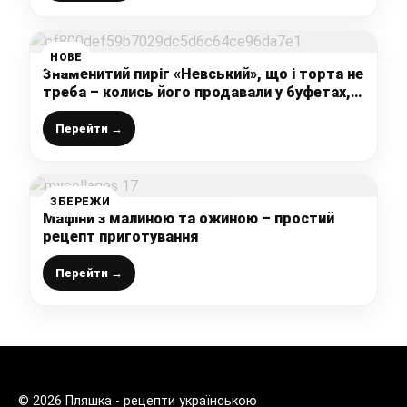
НОВЕ
Знаменитий пиріг «Невський», що і торта не
треба – колись його продавали у буфетах, а
я готую вдома: ніжний, соковитий та дуже
смачний пиріг
Перейти →
ЗБЕРЕЖИ
Мафіни з малиною та ожиною – простий
рецепт приготування
Перейти →
© 2026 Пляшка - рецепти українською