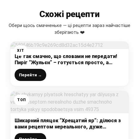
Схожі рецепти
Обери щось смачненьке — ці рецепти зараз найчастіше
зберігають ❤️
ХІТ
Це так смачно, що словами не передати!
Пиріг “Жульєн” – готується просто, а
з’їдається миттєво!
Перейти →
ТОП
Шикарний пляцок “Хрещатий яр”: ділюся з
вами рецептом нереального, дуже
смачного тортика, який сподобається всім