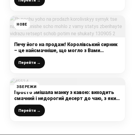
Перейти →
НОВЕ
Печу його на продаж! Королівський сирник
– це найсмачніше, що могло з Вами
статись! Зберігайте відразу рецепт, щоб
потім не шукати!
Перейти →
ЗБЕРЕЖИ
Просто змішала манку з кавою: виходить
смачний і недорогий десерт до чаю, з яким
впорається кожна господиня
Перейти →