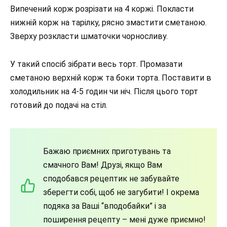
Випечений корж розрізати на 4 коржі. Покласти
нижній корж на тарілку, рясно змастити сметаною.
Зверху розкласти шматочки чорносливу.
У такий спосіб зібрати весь торт. Промазати
сметаною верхній корж та боки торта. Поставити в
холодильник на 4-5 годин чи ніч. Після цього торт
готовий до подачі на стіл.
Бажаю приємних приготувань та
смачного Вам! Друзі, якщо Вам
сподобався рецептик не забувайте
зберегти собі, щоб не загубити! І окрема
подяка за Ваші “вподобайки” і за
поширення рецепту – мені дуже приємно!