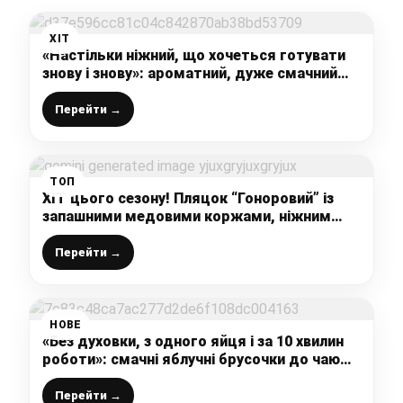
ХІТ
«Настільки ніжний, що хочеться готувати
знову і знову»: ароматний, дуже смачний
кекс до чаю (легко приготувати, легко
запам’ятати)
Перейти →
ТОП
ХІТ цього сезону! Пляцок “Гоноровий” із
запашними медовими коржами, ніжним
сирником та вишнями – це справжня
насолода! Пекла за перевіреним рецептом!
Перейти →
НОВЕ
«Без духовки, з одного яйця і за 10 хвилин
роботи»: смачні яблучні брусочки до чаю
(легко приготувати, і рецепт легко
запам’ятати)
Перейти →