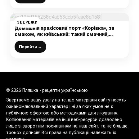
ЗБЕРЕЖИ
Домашній арахісовий торт «Корівка», за
смаком, як київський: такий смачний,
ніжний і ароматний, приготування
простіше-простого, що впорається кожен
Перейти →
© 2026 Пляшка - рецепти українською
Звертаємо вашу увагу на те, що матеріали сайту несуть
ознайомлювальний характер і ні за яких умов не є
публічною офертою або методиками для лікування.
Копіювання матеріалів на інші веб-ресурси дозволено
лише зі зворотнім посиланням на наш сайт, та не більше
троьох дописів! Всі права на публікації належать їх