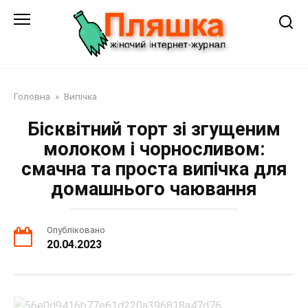
Перейти
до
змісту
Головна
»
Випічка
Бісквітний торт зі згущеним
молоком і чорносливом:
смачна та проста випічка для
домашнього чаювання
Опубліковано
20.04.2023