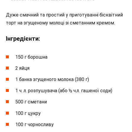
Дуже смачний та простий у приготуванні бісквітний
торт на згущеному молоці зі сметанним кремом.
Інгредієнти:
150 г борошна
2 яйця
1 банка згущеного молока (380 г)
1 ч. л. розпушувача (або ½ ч.л. гашеної соди)
500 г сметани
100 г цукру
100 г чорносливу