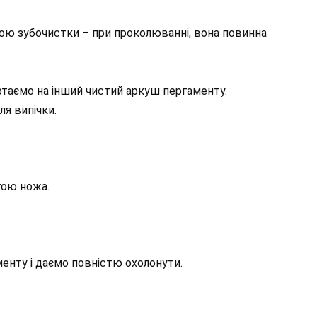
ою зубочистки – при проколюванні, вона повинна
ртаємо на інший чистий аркуш пергаменту.
ля випічки.
гою ножа.
нту і даємо повністю охолонути.