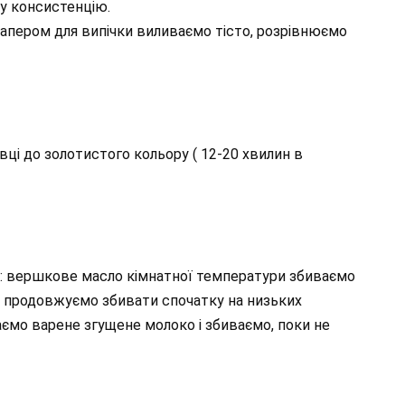
ну консистенцію.
папером для випічки виливаємо тісто, розрівнюємо
овці до золотистого кольору ( 12-20 хвилин в
ем: вершкове масло кімнатної температури збиваємо
, продовжуємо збивати спочатку на низьких
аємо варене згущене молоко і збиваємо, поки не