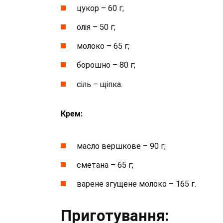
цукор – 60 г;
олія – 50 г;
молоко – 65 г;
борошно – 80 г;
сіль – щіпка.
Крем:
масло вершкове – 90 г;
сметана – 65 г;
варене згущене молоко – 165 г.
Приготування: