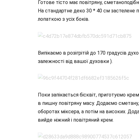
Готове тісто має повітряну, сметаноподіб
На стандартне деко 30 * 40 см застелене 
лопаткою з усіх боків.
Випікаємо в розігрітій до 170 градусів дух
залежності від вашої духовки ).
Поки запікається бісквіт, приготуємо кр
в пишну повітряну масу. Додаємо сметану
оборотах міксера, а потім на високих. Дод
вийде ніжний і повітряний крем.