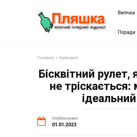
Перейти
до
Випічка
змісту
Поради
Головна
»
Кулінарія
Бісквітний рулет,
не тріскається:
ідеальний
Опубліковано
01.01.2023