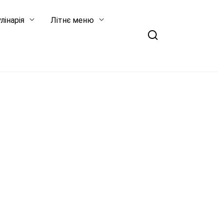
лінарія
Літнє меню