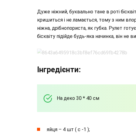
Дуже ніжний, буквально тане в роті біскві
кришиться і не ламається, тому з ним впо
ніжна, дрібнопориста, як губка. Рулет го
бісквіту підійде будь-яка начинка, він не 
Інгредієнти:
На деко 30 * 40 см
яйця – 4 шт ( с -1 );