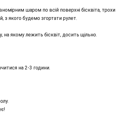
номірним шаром по всій поверхні бісквіта, трохи
, з якого будемо згортати рулет.
 на якому лежить бісквіт, досить щільно.
читися на 2-3 години.
олу.
ує!