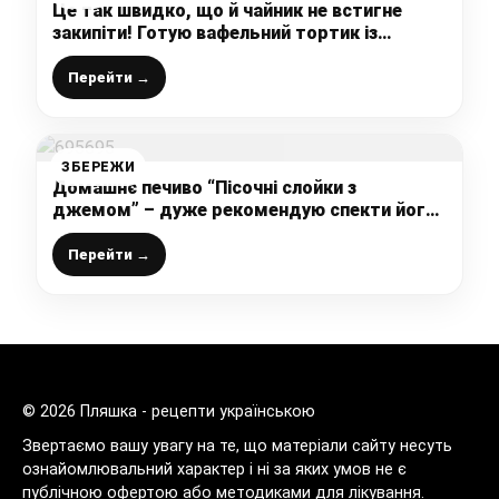
Це так швидко, що й чайник не встигне
закипіти! Готую вафельний тортик із
вершковим крекером! Смачно дуже, а на
столі не залишається і крихти!
Перейти →
ЗБЕРЕЖИ
Домашнє печиво “Пісочні слойки з
джемом” – дуже рекомендую спекти його
до чаю, бо це неймовірно смачно і просто
Перейти →
© 2026 Пляшка - рецепти українською
Звертаємо вашу увагу на те, що матеріали сайту несуть
ознайомлювальний характер і ні за яких умов не є
публічною офертою або методиками для лікування.