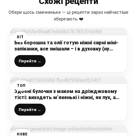
Схожі рецепти
Обери щось смачненьке — ці рецепти зараз найчастіше
зберігають ❤️
ХІТ
Без борошна та олії готую ніжні сирні міні-
запіканки, все змішали – і в духовку (ну
дуже смачно виходить)
Перейти →
ТОП
Здобні булочки з маком на дріжджовому
тісті: виходять м’якенькі і ніжні, як пух, а
рецепт один з найпростіших
Перейти →
НОВЕ