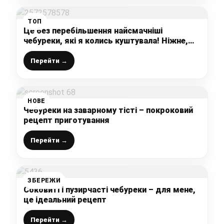
ТОП
Це без перебільшення найсмачніші
чебуреки, які я колись куштувала! Ніжне,
пухирчате, тоненьке, листкове тісто і
смачно, соковита начинка
Перейти →
НОВЕ
Чебуреки на заварному тісті – покроковий
рецепт приготування
Перейти →
ЗБЕРЕЖИ
Соковиті і пузирчасті чебуреки – для мене,
це ідеальний рецепт
Перейти →