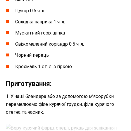
Цукор 0,5 ч. л.
Солодка паприка 1 ч. л.
Мускатний горіх щіпка
Свіжомелений коріандр 0,5 ч. л.
Чорний перець
Крохмаль 1 ст. л. з гіркою
Приготування:
1. У чаші блендера або за допомогою м’ясорубки
перемелюємо філе курячої грудки, філе курячого
стегна та часник.