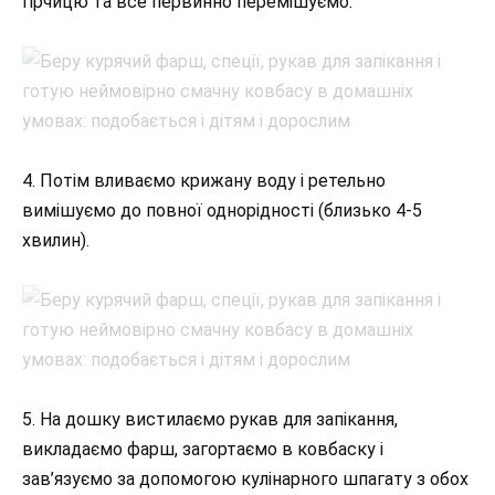
гірчицю та все первинно перемішуємо.
4. Потім вливаємо крижану воду і ретельно
вимішуємо до повної однорідності (близько 4-5
хвилин).
5. На дошку вистилаємо рукав для запікання,
викладаємо фарш, загортаємо в ковбаску і
зав’язуємо за допомогою кулінарного шпагату з обох