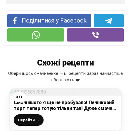
Поділитися у Facebook
Схожі рецепти
Обери щось смачненьке — ці рецепти зараз найчастіше
зберігають ❤️
ХІТ
Смачнішого я ще не пробувала! Печінковий
торт тепер готую тільки так! Дуже смачно
і його їдять всі!
Перейти →