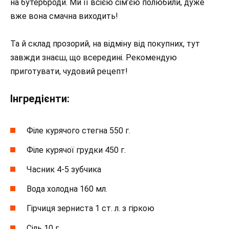
на бутерброди. Ми її всією сім’єю полюбили, дуже
вже вона смачна виходить!
Та й склад прозорий, на відміну від покупних, тут
завжди знаєш, що всередині. Рекомендую
приготувати, чудовий рецепт!
Інгредієнти:
Філе курячого стегна 550 г.
Філе курячої грудки 450 г.
Часник 4-5 зубчика
Вода холодна 160 мл.
Гірчиця зерниста 1 ст. л. з гіркою
Сіль 10 г.