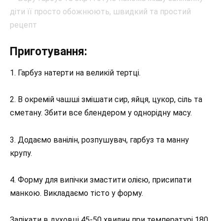
Приготування:
1. Гарбуз натерти на великій тертці.
2. В окремій чашші змішати сир, яйця, цукор, сіль та
сметану. Збити все блендером у однорідну масу.
3. Додаємо ванілін, розпушувач, гарбуз та манну
крупу.
4. Форму для випічки змастити олією, присипати
манкою. Викладаємо тісто у форму.
Запікати в духовці 45-50 хвилин при температурі 180