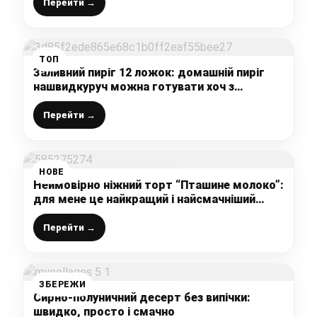
якими і отримую новий смак
Перейти →
ТОП
Заливний пиріг 12 ложок: домашній пиріг
нашвидкуруч можна готувати хоч з
ягодами, хоч з фруктами, хоч без
наповнення
Перейти →
НОВЕ
Неймовірно ніжний торт “Пташине молоко”:
для мене це найкращий і найсмачніший
рецепт (готую на желатині)
Перейти →
ЗБЕРЕЖИ
Сирно-полуничний десерт без випічки:
швидко, просто і смачно