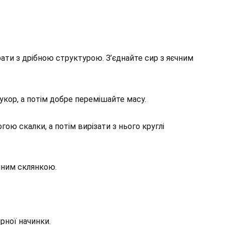
рати з дрібною структурою. З’єднайте сир з яєчним
укор, а потім добре перемішайте масу.
гою скалки, а потім вирізати з нього круглі
йним склянкою.
рної начинки.