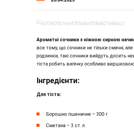
Ароматні сочники з ніжною сирною начи
все тому, що сочники не тільки смачні, ал
родзинки, такі сочники вийдуть досить нев
тіста робить випічку особливо вершковою
Інгредієнти:
Для тіста:
Борошно пшеничне – 300 г.
Сметана – 3 ст. л.