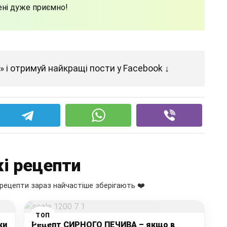
ені дуже приємно!
 і отримуй найкращі пости у Facebook ↓
і рецепти
рецепти зараз найчастіше зберігають ❤️
ТОП
ки
Рецепт СИРНОГО ПЕЧИВА – якщо в