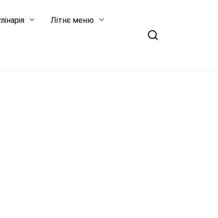
лінарія
Літнє меню