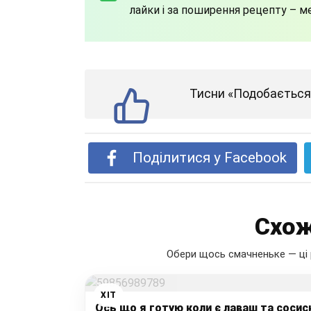
лайки і за поширення рецепту – м
Тисни «Подобається»
Поділитися у Facebook
Схож
Обери щось смачненьке — ці 
ХІТ
Ось що я готую коли є лаваш та сосис