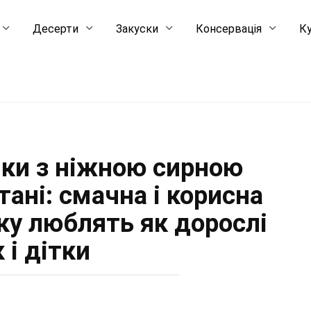
Десерти
Закуски
Консервація
Ку
ики з ніжною сирною
ані: смачна і корисна
яку люблять як дорослі
 і дітки