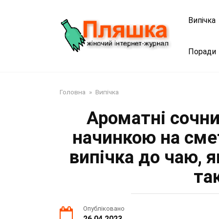
Перейти
до
Випічка
змісту
Поради
Головна
»
Випічка
Ароматні сочн
начинкою на смет
випічка до чаю, 
так
Опубліковано
26.04.2023