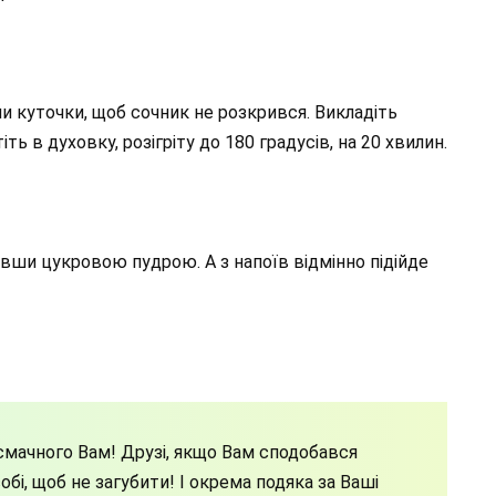
ши куточки, щоб сочник не розкрився. Викладіть
ть в духовку, розігріту до 180 градусів, на 20 хвилин.
вши цукровою пудрою. А з напоїв відмінно підійде
мачного Вам! Друзі, якщо Вам сподобався
бі, щоб не загубити! І окрема подяка за Ваші