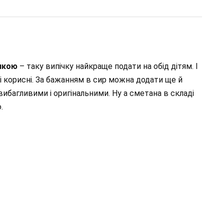
нкою
– таку випічку найкраще подати на обід дітям. І
е і корисні. За бажанням в сир можна додати ще й
ибагливими і оригінальними. Ну а сметана в складі
.