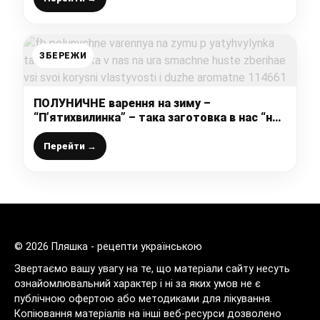
ЗБЕРЕЖИ
ПОЛУНИЧНЕ варення на зиму –
“П’ятихвилинка” – така заготовка в нас “на
ура”: смачне, густе, зберігає всі свої
корисні властивості і дуже ароматне
Перейти →
© 2026 Пляшка - рецепти українською
Звертаємо вашу увагу на те, що матеріали сайту несуть
ознайомлювальний характер і ні за яких умов не є
публічною офертою або методиками для лікування.
Копіювання матеріалів на інші веб-ресурси дозволено