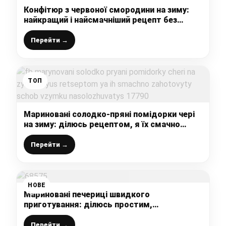
Конфітюр з червоної смородини на зиму:
найкращий і найсмачніший рецепт без
загусників
Перейти →
ТОП
Мариновані солодко-пряні помідорки чері
на зиму: ділюсь рецептом, я їх смачно
заготовити, щоб взимку насоложуватись
Перейти →
НОВЕ
Мариновані печериці швидкого
приготування: ділюсь простим,
перевіреним рецептом смачних
маринованих грибочків
Перейти →