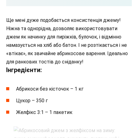
Ще мені дуже подобається консистенція джему!
Ніжна та однорідна, дозволяє використовувати
джем як начинку для пиріжків, булочок, і відмінно
намазується на хліб або батон. І не розтікається і не
«втікає», як звичайне абрикосове варення. Ідеально
для ранкових тостів до сніданку!
Інгредієнти:
Абрикоси без кісточок – 1 кг
Цукор – 350 г
Желфікс 3:1 – 1 пакетик