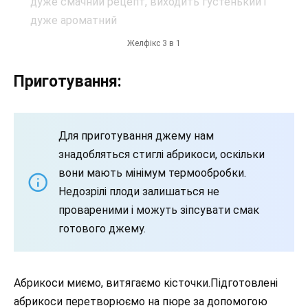
Желфікс 3 в 1
Приготування:
Для приготування джему нам
знадобляться стиглі абрикоси, оскільки
вони мають мінімум термообробки.
Недозрілі плоди залишаться не
провареними і можуть зіпсувати смак
готового джему.
Абрикоси миємо, витягаємо кісточки.Підготовлені
абрикоси перетворюємо на пюре за допомогою