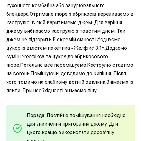
кухонного комбайна або занурювального
блендера.Отримане пюре з абрикосів переливаємо в
каструлю, в якій варитимемо джем. Для варіння
джему вибираємо каструлю з товстим дном. Так
джем не підгорить.В окремій ємності з’єднуємо
цукор із вмістом пакетика «Желфікс 3:1».Додаємо
суміш желфікса та цукру до абрикосового
пюре.Ретельно все перемішуємо.Каструлю ставимо
на вогонь.Помішуючи, доводимо до кипіння. Після
чого томимо на слабкому вогні 3 хвилини.Знімаємо із
плити. При необхідності знімаємо піну.
Порада: Постійне помішування необхідно
для уникнення пригорання джему. Для
цього краще використати дерев’яну
лопатку.