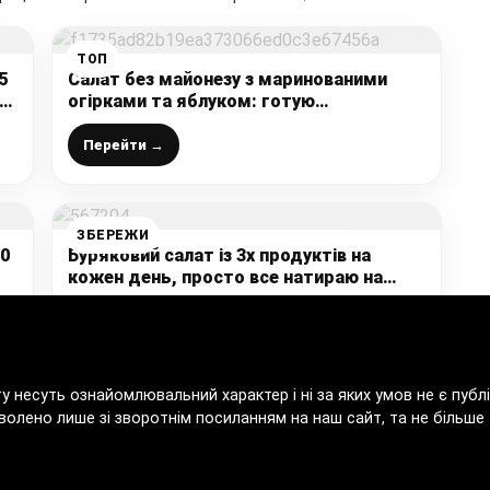
ТОП
5
Салат без майонезу з маринованими
е
огірками та яблуком: готую
нашвидкуруч за 10-15 хвилин
Перейти →
ЗБЕРЕЖИ
10
Буряковий салат із 3х продуктів на
кожен день, просто все натираю на
тертці та складаю шарами – це дуже
смачно
Перейти →
ту несуть ознайомлювальний характер і ні за яких умов не є пу
волено лише зі зворотнім посиланням на наш сайт, та не більше т