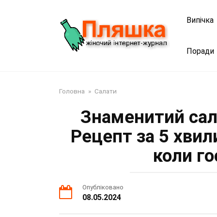
Перейти
до
Випічка
змісту
Поради
Головна
»
Салати
Знаменитий сала
Рецепт за 5 хвил
коли го
Опубліковано
08.05.2024