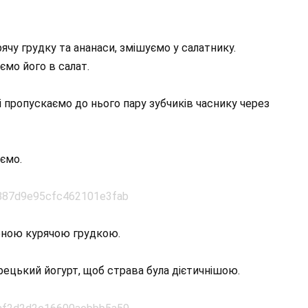
чу грудку та ананаси, змішуємо у салатнику.
ємо його в салат.
 пропускаємо до нього пару зубчиків часнику через
ємо.
еною курячою грудкою.
ецький йогурт, щоб страва була дієтичнішою.