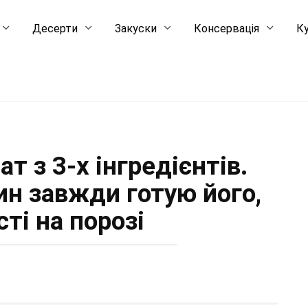
Десерти
Закуски
Консервація
Ку
т з 3-х інгредієнтів.
ин завжди готую його,
сті на порозі