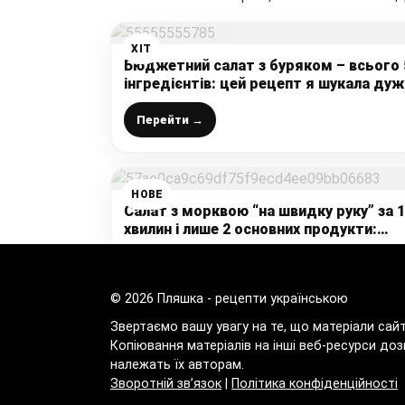
ХІТ
Бюджетний салат з буряком – всього 
інгредієнтів: цей рецепт я шукала дуж
давно, а поділилась ним бабуся
Перейти →
НОВЕ
Салат з морквою “на швидку руку” за 
хвилин і лише 2 основних продукти:
простий та смачний рецепт (пісна
страва)
Перейти →
© 2026 Пляшка - рецепти українською
Звертаємо вашу увагу на те, що матеріали сай
Копіювання матеріалів на інші веб-ресурси доз
належать їх авторам.
Зворотній зв’язок
|
Політика конфіденційності