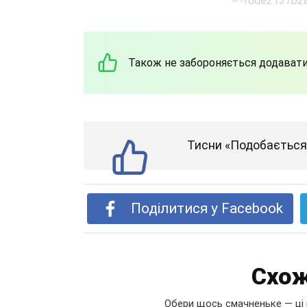
Також не забороняється додавати д
Тисни «Подобається»
Поділитися у Facebook
Схож
Обери щось смачненьке — ці 