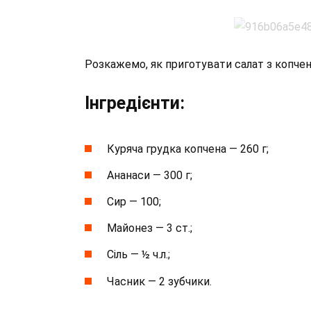
Розкажемо, як приготувати салат з копче
Інгредієнти:
Куряча грудка копчена — 260 г;
Ананаси — 300 г;
Сир — 100;
Майонез — 3 ст.;
Сіль — ½ ч.л.;
Часник — 2 зубчики.