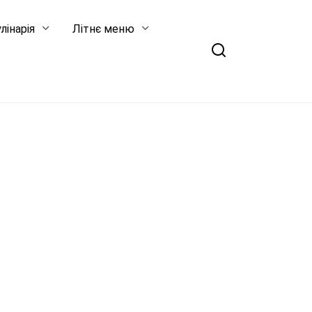
лінарія
Літнє меню