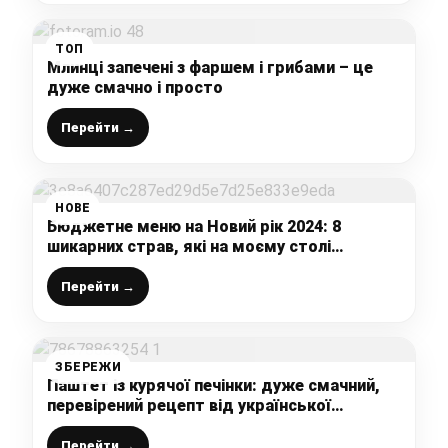
ТОП
Млинці запечені з фаршем і грибами – це
дуже смачно і просто
Перейти →
НОВЕ
Бюджетне меню на Новий рік 2024: 8
шикарних страв, які на моєму столі
з’їдаються першими (впевнена,
сподобається кожному)
Перейти →
ЗБЕРЕЖИ
Паштет із курячої печінки: дуже смачний,
перевірений рецепт від української
господині
Перейти →