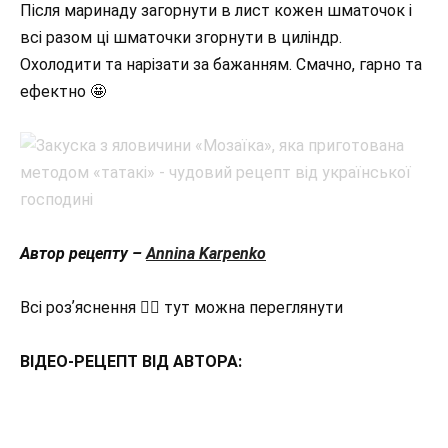
Після маринаду загорнути в лист кожен шматочок і
всі разом ці шматочки згорнути в циліндр.
Охолодити та нарізати за бажанням. Смачно, гарно та
ефектно 🤩
Автор рецепту –
Annina Karpenko
Всі розʼяснення 👇🏻 тут можна переглянути
ВІДЕО-РЕЦЕПТ ВІД АВТОРА: