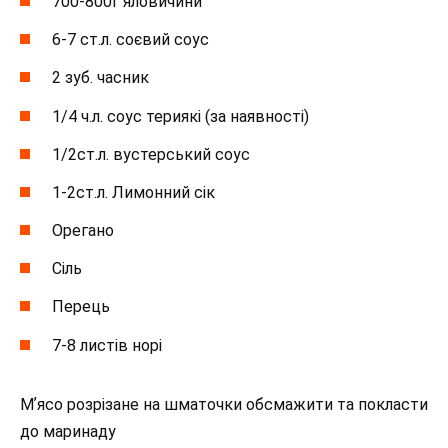
700-800г яловичини
6-7 ст.л. соєвий соус
2 зуб. часник
1/4 ч.л. соус териякі (за наявності)
1/2ст.л. вустерський соус
1-2ст.л. Лимонний сік
Орегано
Сіль
Перець
7-8 листів норі
Мʼясо розрізане на шматочки обсмажити та покласти
до маринаду