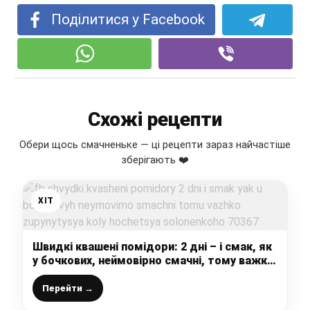
Поділитися у Facebook
Схожі рецепти
Обери щось смачненьке — ці рецепти зараз найчастіше
зберігають ❤️
ХІТ
Швидкі квашені помідори: 2 дні – і смак, як
у бочкових, неймовірно смачні, тому важко
зупинитися, коли хочеться солоненького
Перейти →