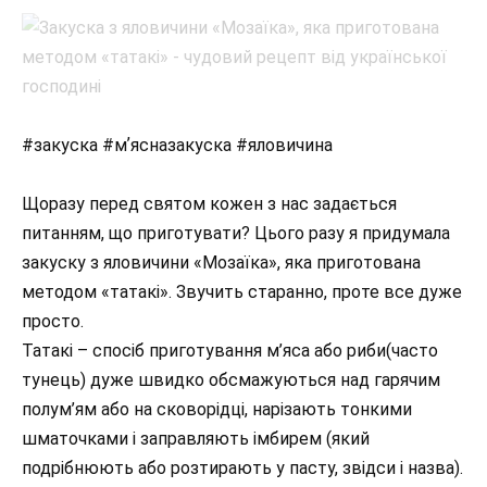
#закуска #мʼясназакуска #яловичина
Щоразу перед святом кожен з нас задається
питанням, що приготувати? Цього разу я придумала
закуску з яловичини «Мозаїка», яка приготована
методом «татакі». Звучить старанно, проте все дуже
просто.
Татакі – спосіб приготування м’яса або риби(часто
тунець) дуже швидко обсмажуються над гарячим
полум’ям або на сковорідці, нарізають тонкими
шматочками і заправляють імбирем (який
подрібнюють або розтирають у пасту, звідси і назва).