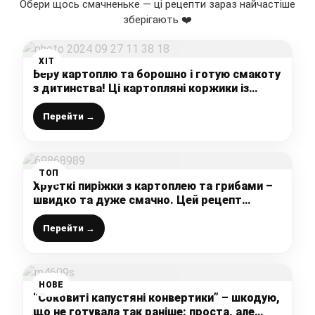
Обери щось смачненьке — ці рецепти зараз найчастіше
зберігають ❤️
ХІТ
Беру картоплю та борошно і готую смакоту
з дитинства! Ці картопляні коржики із
зеленню пекла мені колись матуся!
Перейти →
ТОП
Хрусткі пиріжки з картоплею та грибами –
швидко та дуже смачно. Цей рецепт
повинен у Вас бути!
Перейти →
НОВЕ
“Соковиті капустяні конвертики” – шкодую,
що не готувала так раніше: проста, але