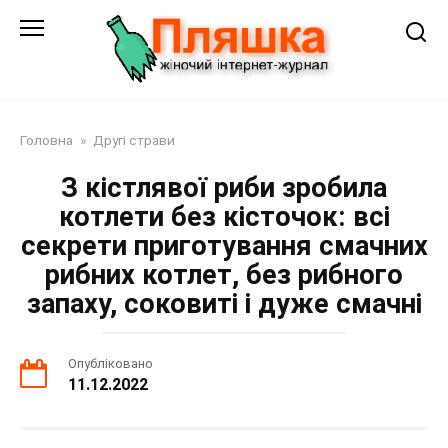
Перейти
до
змісту
Головна
»
Другі страви
З кістлявої риби зробила
котлети без кісточок: всі
секрети приготування смачних
рибних котлет, без рибного
запаху, соковиті і дуже смачні
Опубліковано
11.12.2022