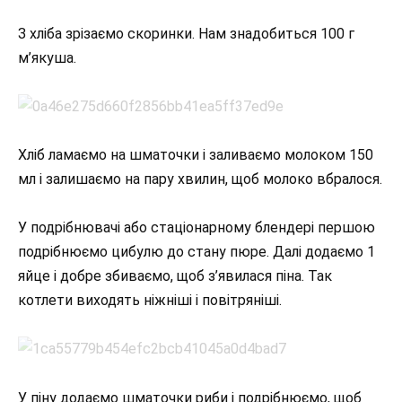
З хліба зрізаємо скоринки. Нам знадобиться 100 г
м’якуша.
Хліб ламаємо на шматочки і заливаємо молоком 150
мл і залишаємо на пару хвилин, щоб молоко вбралося.
У подрібнювачі або стаціонарному блендері першою
подрібнюємо цибулю до стану пюре. Далі додаємо 1
яйце і добре збиваємо, щоб з’явилася піна. Так
котлети виходять ніжніші і повітряніші.
У піну додаємо шматочки риби і подрібнюємо, щоб