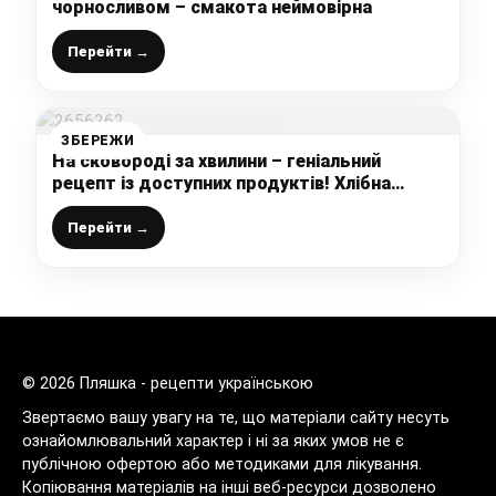
чорносливом – смакота неймовірна
Перейти →
ЗБЕРЕЖИ
На сковороді за хвилини – геніальний
рецепт із доступних продуктів! Хлібна
запіканка або піца-пиріг
Перейти →
© 2026 Пляшка - рецепти українською
Звертаємо вашу увагу на те, що матеріали сайту несуть
ознайомлювальний характер і ні за яких умов не є
публічною офертою або методиками для лікування.
Копіювання матеріалів на інші веб-ресурси дозволено