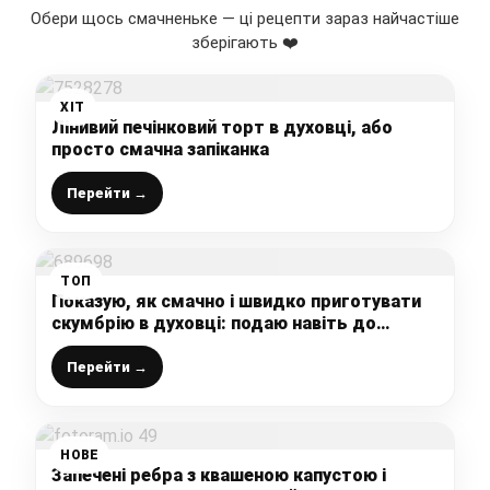
Обери щось смачненьке — ці рецепти зараз найчастіше
зберігають ❤️
ХІТ
Лінивий печінковий торт в духовці, або
просто смачна запіканка
Перейти →
ТОП
Показую, як смачно і швидко приготувати
скумбрію в духовці: подаю навіть до
святкового столу, всі хто пробує просять
рецепт
Перейти →
НОВЕ
Запечені ребра з квашеною капустою і