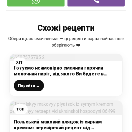
Схожі рецепти
Обери щось смачненьке — ці рецепти зараз найчастіше
зберігають ❤️
ХІТ
Готуємо неймовірно смачний гарячий
молочний пиріг, від якого Ви будете в
захваті – просто все змішала і в духовку
Перейти →
ТОП
Польський маковий пляцок із сирним
кремом: перевірений рецепт від