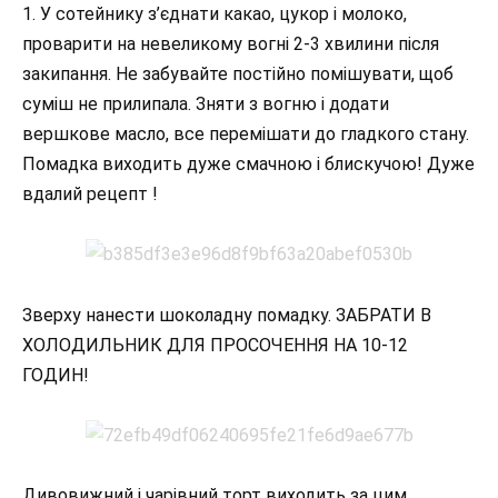
1. У сотейнику з’єднати какао, цукор і молоко,
проварити на невеликому вогні 2-3 хвилини після
закипання. Не забувайте постійно помішувати, щоб
суміш не прилипала. Зняти з вогню і додати
вершкове масло, все перемішати до гладкого стану.
Помадка виходить дуже смачною і блискучою! Дуже
вдалий рецепт !
Зверху нанести шоколадну помадку. ЗАБРАТИ В
ХОЛОДИЛЬНИК ДЛЯ ПРОСОЧЕННЯ НА 10-12
ГОДИН!
Дивовижний і чарівний торт виходить за цим