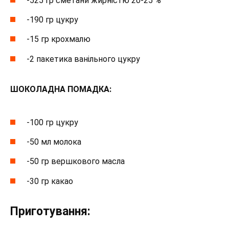
-525 гр сметани жирністю 20-25 %
-190 гр цукру
-15 гр крохмалю
-2 пакетика ванільного цукру
ШОКОЛАДНА ПОМАДКА:
-100 гр цукру
-50 мл молока
-50 гр вершкового масла
-30 гр какао
Приготування: