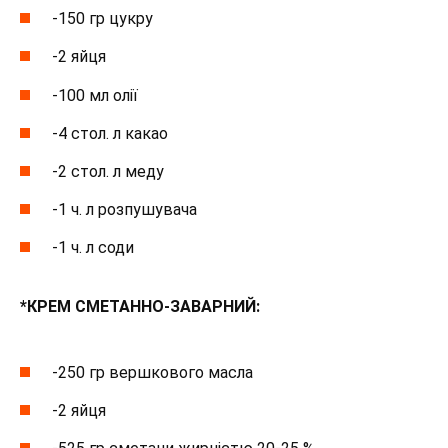
-150 гр цукру
-2 яйця
-100 мл олії
-4 стол. л какао
-2 стол. л меду
-1 ч. л розпушувача
-1 ч. л соди
*КРЕМ СМЕТАННО-ЗАВАРНИЙ:
-250 гр вершкового масла
-2 яйця