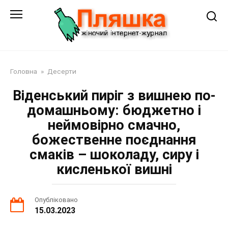
Перейти
до
змісту
Головна
»
Десерти
Віденський пиріг з вишнею по-
домашньому: бюджетно і
неймовірно смачно,
божественне поєднання
смаків – шоколаду, сиру і
кисленької вишні
Опубліковано
15.03.2023