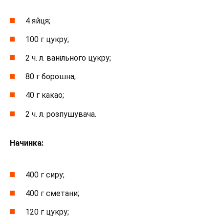
4 яйця;
100 г цукру;
2 ч. л. ванільного цукру;
80 г борошна;
40 г какао;
2 ч. л. розпушувача.
Начинка:
400 г сиру;
400 г сметани;
120 г цукру;