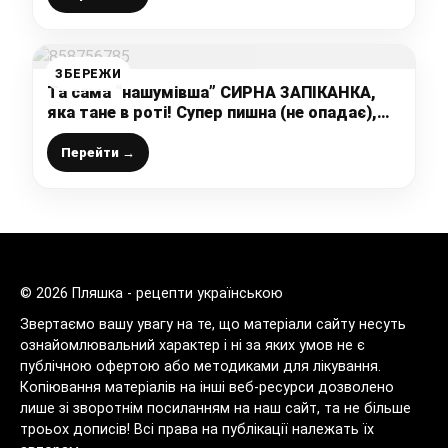
ЗБЕРЕЖИ
Та сама “нашумівша” СИРНА ЗАПІКАНКА,
яка тане в роті! Супер пишна (не опадає),
дуже ніжна і смачна
Перейти →
© 2026 Пляшка - рецепти українською
Звертаємо вашу увагу на те, що матеріали сайту несуть
ознайомлювальний характер і ні за яких умов не є
публічною офертою або методиками для лікування.
Копіювання матеріалів на інші веб-ресурси дозволено
лише зі зворотнім посиланням на наш сайт, та не більше
троьох дописів! Всі права на публікації належать їх