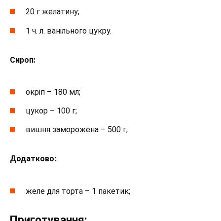
20 г желатину;
1 ч. л. ванільного цукру.
Сироп:
окріп – 180 мл;
цукор – 100 г;
вишня заморожена – 500 г;
Додатково:
желе для торта – 1 пакетик;
Приготування: