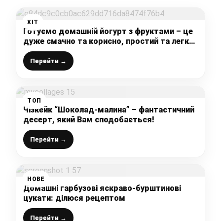
ХІТ
Готуємо домашній йогурт з фруктами – це
дуже смачно та корисно, простий та легкий
рецепт
Перейти →
ТОП
Чізкейк “Шоколад-малина” – фантастичний
десерт, який Вам сподобається!
Перейти →
НОВЕ
Домашні гарбузові яскраво-бурштинові
цукати: ділюся рецептом
Перейти →