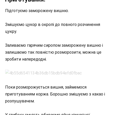
Підготуємо заморожену вишню.
Змішуємо цукор в окропі до повного розчинення
цукру.
Заливаємо гарячим сиропом заморожену вишню і
залишаємо так повністю розморозити, можна це
зробити напередодні.
Поки розморожується вишня, займемося
приготуванням коржа. Борошно змішуємо з какао і
розпушувачем.
У глибоку ємність вбиваємо яйця кімнатної