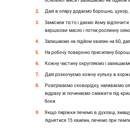
основної маси і залишаємо на підйом 
Далі в опару додаємо борошно, цукор, 
Замісили тісто і даємо йому відпочити
вершкове масло і потім рослинну олію
Залишаємо на підйом хвилин на 60, дал
На робочу поверхню присипану борошно
Кожну частину округляємо і залишаємо
Далі розкочуємо кожну кульку в коржи
Розігріваємо сковорідку, наливаємо олі
відразу ж починаємо смажити під кри
боки.
Якщо пиріжки печемо в духовці, змащ
піднятися 15 хвилин, печемо при темпер