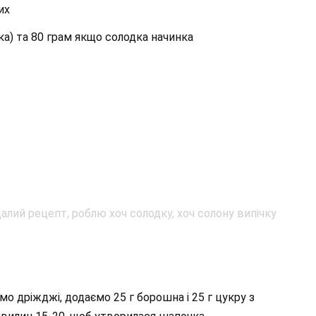
их
ка) та 80 грам якщо солодка начинка
о дріжджі, додаємо 25 г борошна і 25 г цукру з