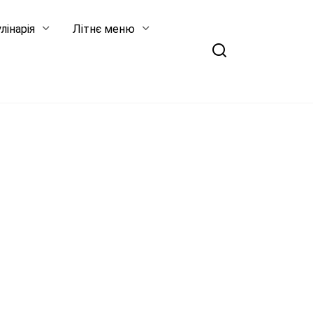
лінарія
Літнє меню