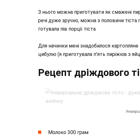
З нього можна приготувати як смажені пиріж
речі дуже зручно, можна з половини тіста п
готувала пів порції тіста.
Для начинки мені знадобилося картопляне 
цибулю (я приготувала п’ять пиріжків з яй
Рецепт дріждового т
Універс
Молоко 300 грам