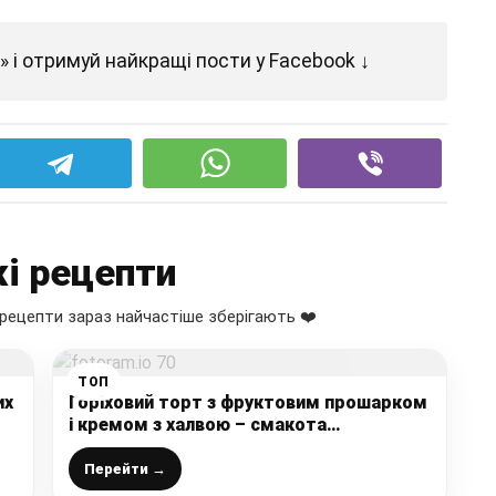
 і отримуй найкращі пости у Facebook ↓
і рецепти
рецепти зараз найчастіше зберігають ❤️
ТОП
их
Горіховий торт з фруктовим прошарком
і кремом з халвою – смакота
неймовірна
Перейти →