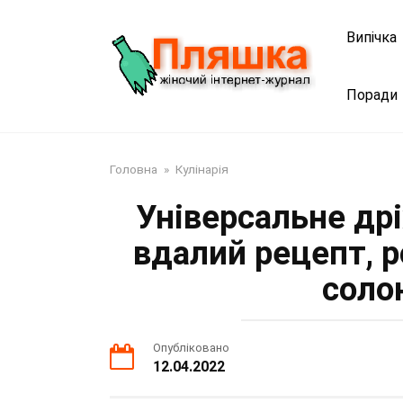
Перейти
до
Випічка
змісту
Поради
Головна
»
Кулінарія
Універсальне др
вдалий рецепт, р
соло
Опубліковано
12.04.2022