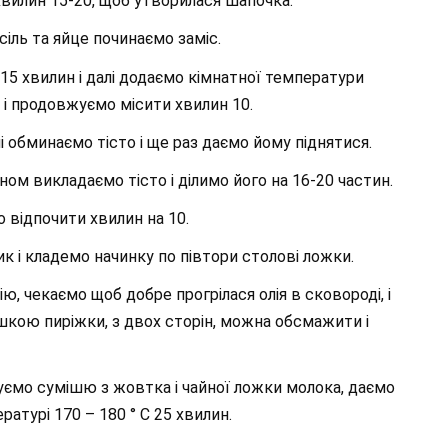
хвилин 15-20, щоб утворилася шапочка.
сіль та яйце починаємо заміс.
 15 хвилин і далі додаємо кімнатної температури
 і продовжуємо місити хвилин 10.
і обминаємо тісто і ще раз даємо йому піднятися.
м викладаємо тісто і ділимо його на 16-20 частин.
 відпочити хвилин на 10.
к і кладемо начинку по півтори столові ложки.
ю, чекаємо щоб добре прогрілася олія в сковороді, і
шкою пиріжки, з двох сторін, можна обсмажити і
уємо сумішю з жовтка і чайної ложки молока, даємо
атурі 170 – 180 ° С 25 хвилин.