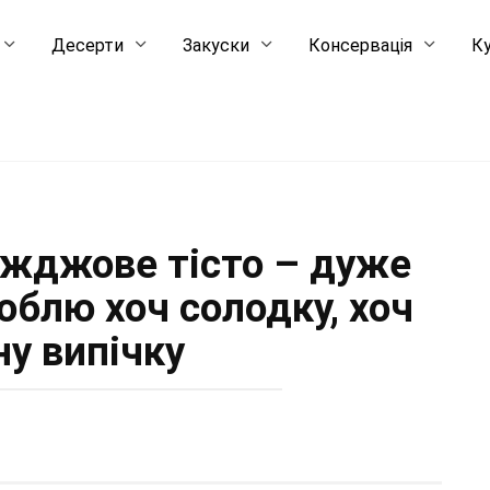
Десерти
Закуски
Консервація
Ку
іжджове тісто – дуже
облю хоч солодку, хоч
ну випічку