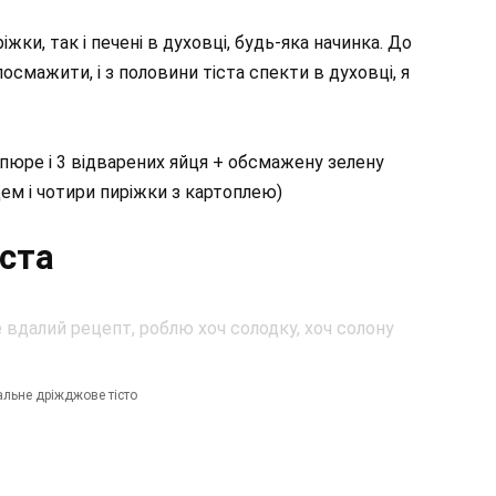
ки, так і печені в духовці, будь-яка начинка. До
осмажити, і з половини тіста спекти в духовці, я
пюре і 3 відварених яйця + обсмажену зелену
цем і чотири пиріжки з картоплею)
іста
альне дріжджове тісто