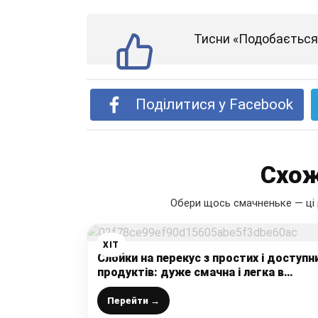
Тисни «Подобається»
Поділитися у Facebook
Схож
Обери щось смачненьке — ці 
ХІТ
Слойки на перекус з простих і доступн
продуктів: дуже смачна і легка в
приготуванні випічка
Перейти →