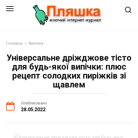
Перейти
до
змісту
Головна
»
Випічка
Універсальне дріжджове тісто
для будь-якої випічки: плюс
рецепт солодких пиріжків зі
щавлем
Опубліковано
28.05.2022