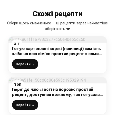
Схожі рецепти
Обери щось смачненьке — ці рецепти зараз найчастіше
зберігають ❤️
ХІТ
Готую картопляні коржі (паляниці) замість
хліба на всю сім’ю: простий рецепт з самих
звичайних продуктів (без молока і яєць)
Перейти →
ТОП
Пиріг до чаю «гості на порозі»: простий
рецепт, доступний кожному, так готувала
ще моя бабуся – все змішала і в духовку
Перейти →