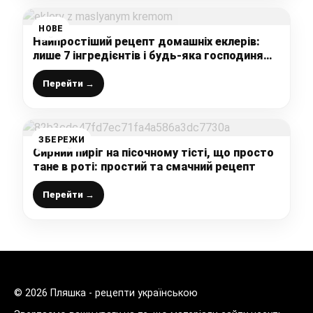
НОВЕ
Найпростіший рецепт домашніх еклерів:
лише 7 інгредієнтів і будь-яка господиня
приготує ці ідеальні тістечка
Перейти →
ЗБЕРЕЖИ
Сирний пиріг на пісочному тісті, що просто
тане в роті: простий та смачний рецепт
Перейти →
© 2026 Пляшка - рецепти українською