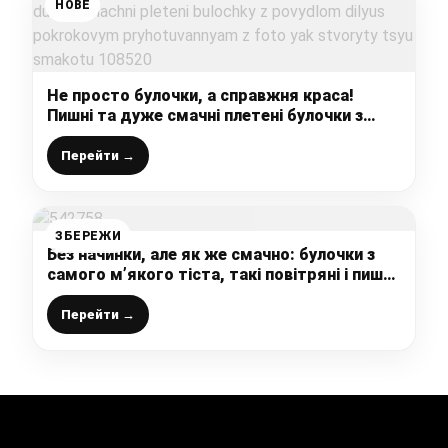
НОВЕ
Не просто булочки, а справжня краса!
Пишні та дуже смачні плетені булочки з
повидлом – ділюсь покроковим
приготуванням з фото, як створити цю
Перейти →
смакоту
ЗБЕРЕЖИ
Без начинки, але як же смачно: булочки з
самого м’якого тіста, такі повітряні і пишні,
рецепт, який варто мати у своєму
записничку
Перейти →