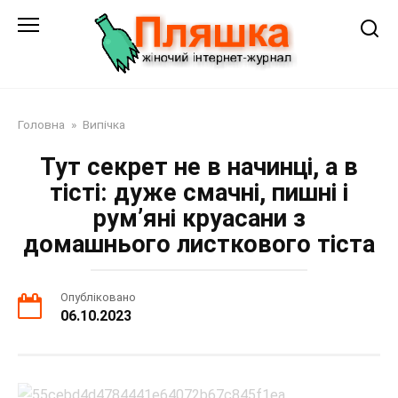
Перейти
до
змісту
Головна
»
Випічка
Тут секрет не в начинці, а в
тісті: дуже смачні, пишні і
рум’яні круасани з
домашнього листкового тіста
Опубліковано
06.10.2023