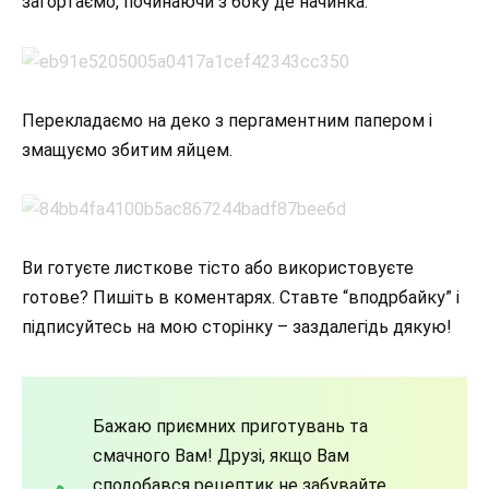
загортаємо, починаючи з боку де начинка.
Перекладаємо на деко з пергаментним папером і
змащуємо збитим яйцем.
Ви готуєте листкове тісто або використовуєте
готове? Пишіть в коментарях. Ставте “вподрбайку” і
підписуйтесь на мою сторінку – заздалегідь дякую!
Бажаю приємних приготувань та
смачного Вам! Друзі, якщо Вам
сподобався рецептик не забувайте