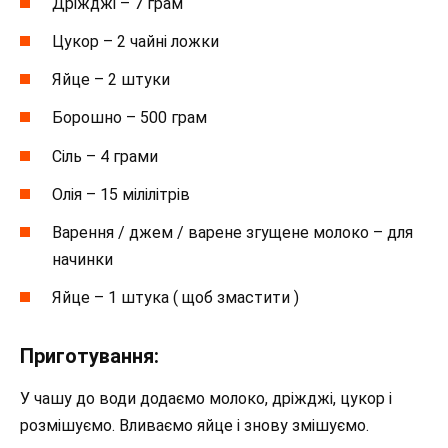
Дріжджі – 7 грам
Цукор – 2 чайні ложки
Яйце – 2 штуки
Борошно – 500 грам
Сіль – 4 грами
Олія – 15 мілілітрів
Варення / джем / варене згущене молоко – для
начинки
Яйце – 1 штука ( щоб змастити )
Приготування:
У чашу до води додаємо молоко, дріжджі, цукор і
розмішуємо. Вливаємо яйце і знову змішуємо.