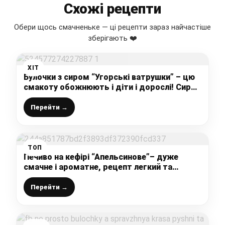
Схожі рецепти
Обери щось смачненьке — ці рецепти зараз найчастіше
зберігають ❤️
ХІТ
Булочки з сиром “Угорські ватрушки” – цю
смакоту обожнюють і діти і дорослі! Сир
не витікає, А БУЛОЧКИ ДУЖЕ НІЖНІ!
Перейти →
ТОП
Печиво на кефірі “Апельсинове”– дуже
смачне і ароматне, рецепт легкий та
простий, а начинку можна брати будь-яку
Перейти →