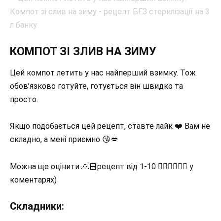
КОМПОТ ЗІ ЗЛИВ НА ЗИМУ
Цей компот летить у нас найперший взимку. Тож
обов’язково готуйте, готується він швидко та
просто.
Якщо подобається цей рецепт, ставте лайк ❤️ Вам не
складно, а мені приємно 😘💋
Можна ще оцінити 🙏🏻рецепт від 1-10 👇🏽👇🏽👇🏽 у
коментарях)
Складники: