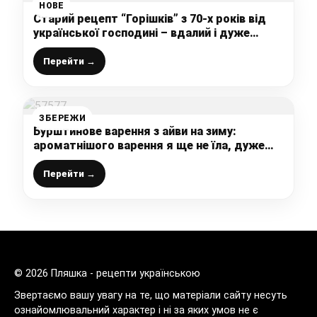
НОВЕ
Старий рецепт “Горішків” з 70-х років від
української господині – вдалий і дуже
смачний
Перейти →
ЗБЕРЕЖИ
Бурштинове варення з айви на зиму:
ароматнішого варення я ще не їла, дуже
смачна і красива заготовка
Перейти →
© 2026 Пляшка - рецепти українською
Звертаємо вашу увагу на те, що матеріали сайту несуть
ознайомлювальний характер і ні за яких умов не є