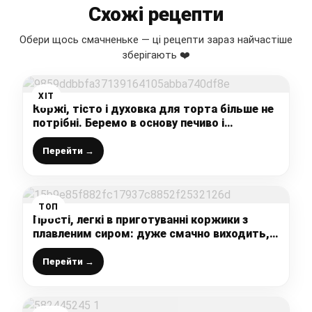
Схожі рецепти
Обери щось смачненьке — ці рецепти зараз найчастіше
зберігають ❤️
ХІТ
Коржі, тісто і духовка для торта більше не
потрібні. Беремо в основу печиво і
витрачаємо на десерт 30 хвилин
Перейти →
ТОП
Прості, легкі в приготуванні коржики з
плавленим сиром: дуже смачно виходить,
зі столу зникають миттєво
Перейти →