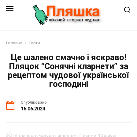
Перейти
до
змісту
Головна
»
Торти
Це шалено смачно і яскраво!
Пляцок “Сонячні кларнети” за
рецептом чудової української
господині
Опубліковано
16.06.2024