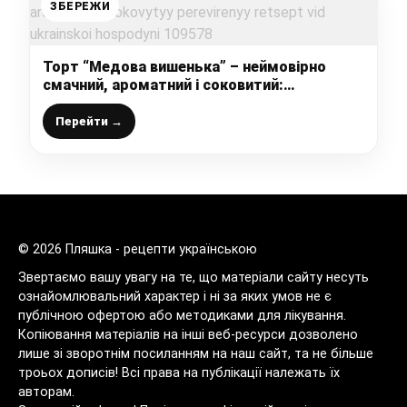
ЗБЕРЕЖИ
Торт “Медова вишенька” – неймовірно
смачний, ароматний і соковитий:
перевірений рецепт від української
господині
Перейти →
© 2026 Пляшка - рецепти українською
Звертаємо вашу увагу на те, що матеріали сайту несуть
ознайомлювальний характер і ні за яких умов не є
публічною офертою або методиками для лікування.
Копіювання матеріалів на інші веб-ресурси дозволено
лише зі зворотнім посиланням на наш сайт, та не більше
троьох дописів! Всі права на публікації належать їх
авторам.