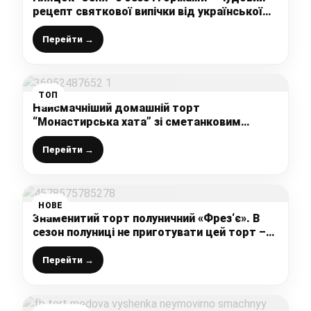
рецепт святкової випічки від української
господині!
Перейти →
ТОП
Найсмачніший домашній торт
“Монастирська хата” зі сметанковим
кремом і начинкою з вишень і чорної
смородини
Перейти →
НОВЕ
Знаменитий торт полуничний «Фрез‘є». В
сезон полуниці не приготувати цей торт –
просто злочин! Ловіть рецепт
Перейти →