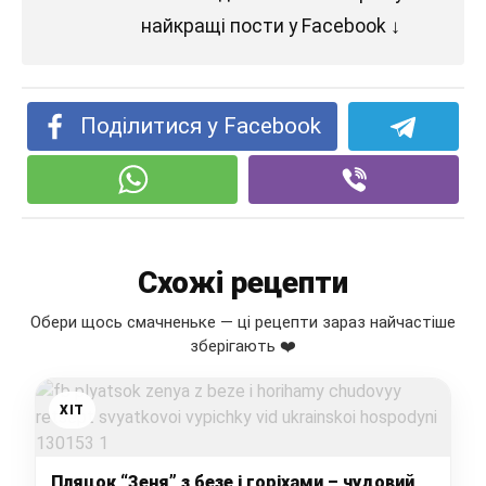
найкращі пости у Facebook ↓
Поділитися у Facebook
Схожі рецепти
Обери щось смачненьке — ці рецепти зараз найчастіше
зберігають ❤️
ХІТ
Пляцок “Зеня” з безе і горіхами – чудовий