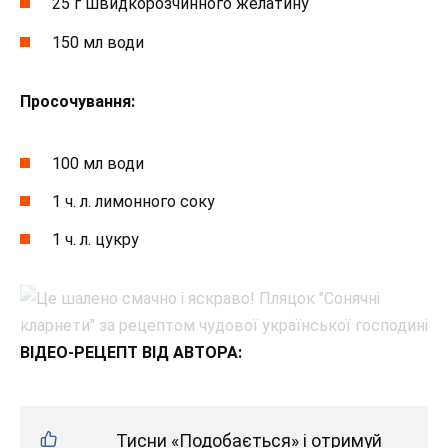
25 г швидкорозчинного желатину
150 мл води
Просочування:
100 мл води
1 ч. л. лимонного соку
1 ч. л. цукру
ВІДЕО-РЕЦЕПТ ВІД АВТОРА:
Тисни «Подобається» і отримуй