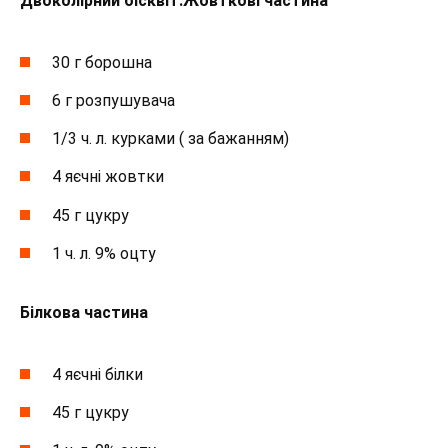
Двоколірний бісквіт:
Жовткові частина
30 г борошна
6 г розпушувача
1/3 ч. л. курками ( за бажанням)
4 яєчні жовтки
45 г цукру
1 ч. л. 9% оцту
Білкова частина
4 яєчні білки
45 г цукру