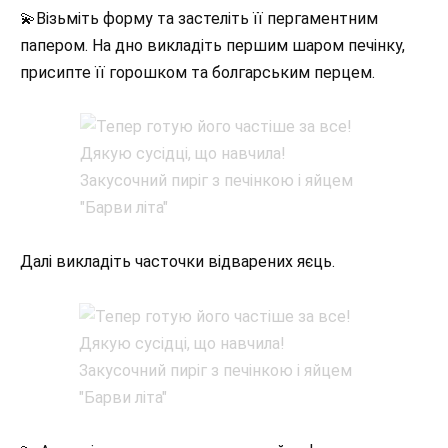
💫Візьміть форму та застеліть її пергаментним
папером. На дно викладіть першим шаром печінку,
присипте її горошком та болгарським перцем.
Далі викладіть часточки відварених яєць.