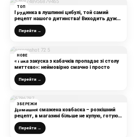
ТОП
Грудинка в лушпинні цибулі, той самий
рецепт нашого дитинства! Виходить дуже
смачне і ніжне – ідеально на перекус!
Перейти →
НОВЕ
«Така закуска з кабачків пропадає зі столу
миттєво»: неймовірно смачно і просто
Перейти →
ЗБЕРЕЖИ
Домашня смажена ковбаска – розкішний
рецепт, в магазині більше не купую, готую
сама – це неймовірно смачно і просто
Перейти →