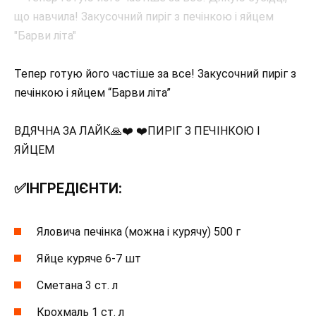
Тепер готую його частіше за все! Закусочний пиріг з
печінкою і яйцем “Барви літа”
ВДЯЧНА ЗА ЛАЙК🙏❤️ ❤️ПИРІГ З ПЕЧІНКОЮ І
ЯЙЦЕМ
✅ІНГРЕДІЄНТИ:
Яловича печінка (можна і курячу) 500 г
Яйце куряче 6-7 шт
Сметана 3 ст. л
Крохмаль 1 ст. л