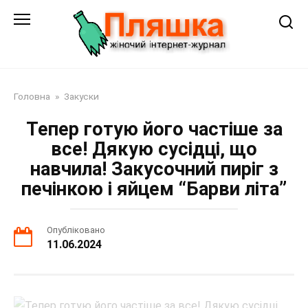
Перейти
до
змісту
Головна
»
Закуски
Тепер готую його частіше за
все! Дякую сусідці, що
навчила! Закусочний пиріг з
печінкою і яйцем “Барви літа”
Опубліковано
11.06.2024