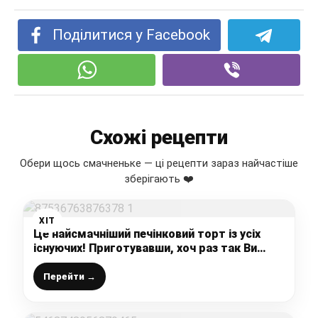
Поділитися у Facebook
Схожі рецепти
Обери щось смачненьке — ці рецепти зараз найчастіше
зберігають ❤️
ХІТ
Це найсмачніший печінковий торт із усіх
існуючих! Приготувавши, хоч раз так Ви
забудете за інші рецепти!
Перейти →