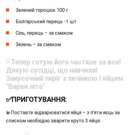
Зелений горошок 100 г
Болгарський перець -1 шт
Сіль, перець – за смаком
Зелень – за смаком
✅ПРИГОТУВАННЯ:
💫Поставте відварюватися яйця – з п’яти яєць за
списком необхідно зварити круто 3 яйця.