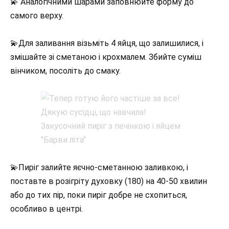
💫 Аналогічними шарами заповнюйте форму до
самого верху.
💫Для заливання візьміть 4 яйця, що залишилися, і
змішайте зі сметаною і крохмалем. Збийте суміш
вінчиком, посоліть до смаку.
💫Пиріг залийте яєчно-сметанною заливкою, і
поставте в розігріту духовку (180) на 40-50 хвилин
або до тих пір, поки пиріг добре не схопиться,
особливо в центрі.