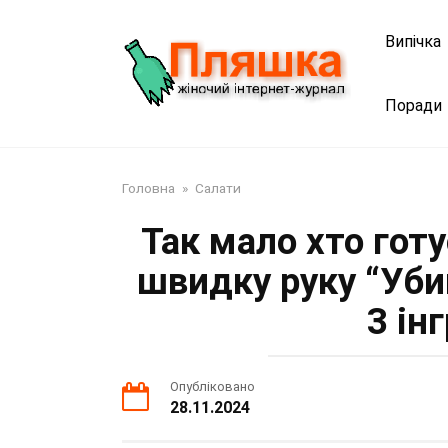
Перейти
до
Випічка
змісту
Поради
Головна
»
Салати
Так мало хто готу
швидку руку “Уби
3 ін
Опубліковано
28.11.2024