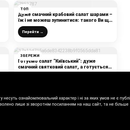
ТОП
Дуже смачний крабовий салат шарами –
їж і не можеш зупинитися: такого Ви ще
не пробували, це дуже смачно (+
поділюсь рецептом домашнього
Перейти →
майонезу)
ЗБЕРЕЖИ
Готуємо салат “Київський”: дуже
смачний святковий салат, а готується
10 хвилин, смачніше за олів’є
Перейти →
ту несуть ознайомлювальний характер і ні за яких умов не є пу
волено лише зі зворотнім посиланням на наш сайт, та не більше т