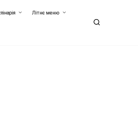
лінарія
Літнє меню