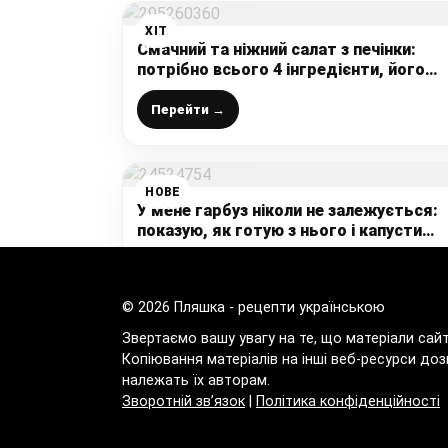
ХІТ
Смачний та ніжний салат з печінки:
потрібно всього 4 інгредієнти, його
їдять навіть ті, хто не любить печінку
(ділюсь улюбленим рецептом)
Перейти →
НОВЕ
У мене гарбуз ніколи не залежується:
показую, як готую з нього і капусти
салат – соковитий, хрусткий і дуже
смачний
Перейти →
© 2026 Пляшка - рецепти українською
Звертаємо вашу увагу на те, що матеріали сай
Копіювання матеріалів на інші веб-ресурси доз
належать їх авторам.
Зворотній зв’язок
|
Політика конфіденційності