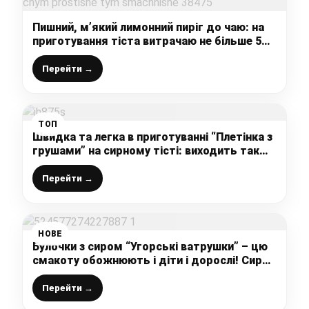
Пишний, м’який лимонний пиріг до чаю: на
приготування тіста витрачаю не більше 5
хвилин, чим простіше тим смачніше
Перейти →
ТОП
Швидка та легка в приготуванні “Плетінка з
грушами” на сирному тісті: виходить так
смачно і красиво, що печу її вже кілька днів
підряд
Перейти →
НОВЕ
Булочки з сиром “Угорські ватрушки” – цю
смакоту обожнюють і діти і дорослі! Сир
не витікає, А БУЛОЧКИ ДУЖЕ НІЖНІ!
Перейти →