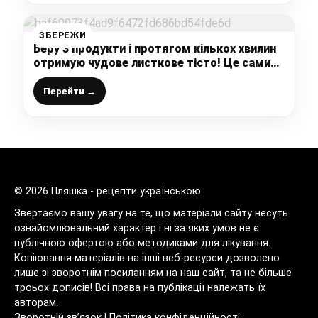
ЗБЕРЕЖИ
Беру 3 продукти і протягом кількох хвилин
отримую чудове листкове тісто! Це самий
вдалий і простенький рецепт! Беріть на
замітку!
Перейти →
© 2026 Пляшка - рецепти українською
Звертаємо вашу увагу на те, що матеріали сайту несуть
ознайомлювальний характер і ні за яких умов не є
публічною офертою або методиками для лікування.
Копіювання матеріалів на інші веб-ресурси дозволено
лише зі зворотнім посиланням на наш сайт, та не більше
троьох дописів! Всі права на публікації належать їх
авторам.
Зворотній зв’язок
|
Політика конфіденційності