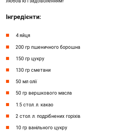
любов’ю і задоволенням!
Інгредієнти:
4 яйця
200 гр пшеничного борошна
150 гр цукру
130 гр сметани
50 мл олії
50 гр вершкового масла
1.5 стол. л. какао
2 стол. л. подрібнених горіхів
10 гр ванільного цукру