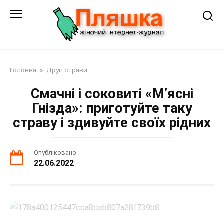
Перейти
до
змісту
Головна
»
Другі страви
Смачні і соковиті «М’ясні
Гнізда»: приготуйте таку
страву і здивуйте своїх рідних
Опубліковано
22.06.2022