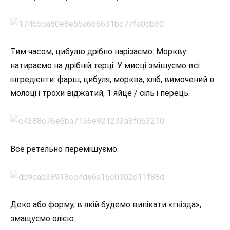
Тим часом, цибулю дрібно нарізаємо. Моркву
натираємо на дрібній терці. У мисці змішуємо всі
інгредієнти: фарш, цибуля, морква, хліб, вимочений в
молоці і трохи віджатий, 1 яйце / сіль і перець.
Все ретельно перемішуємо.
Деко або форму, в якій будемо випікати «гнізда»,
змащуємо олією.