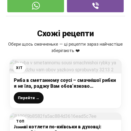
Схожі рецепти
Обери щось смачненьке — ці рецепти зараз найчастіше
зберігають ❤️
ХІТ
Риба в сметанному соусі – смачнішої рибки
я не їла, раджу Вам обов’язково
спробувати
Перейти →
ТОП
Ліниві котлети по-київськи в духовці: