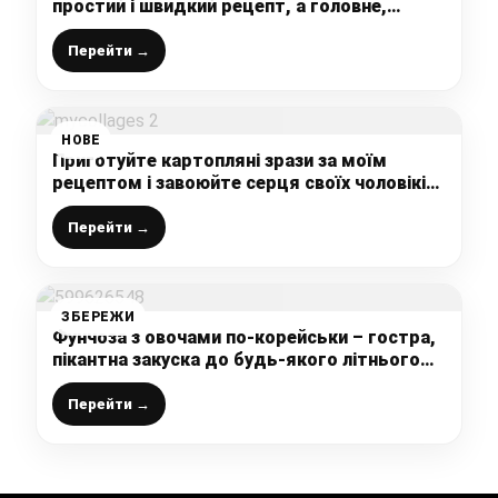
простий і швидкий рецепт, а головне,
смачний
Перейти →
НОВЕ
Приготуйте картопляні зрази за моїм
рецептом і завоюйте серця своїх чоловіків:
неймовірно смачно і ситно
Перейти →
ЗБЕРЕЖИ
Фунчоза з овочами по-корейськи – гостра,
пікантна закуска до будь-якого літнього
застілля
Перейти →