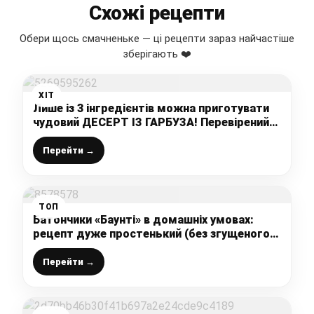
Схожі рецепти
Обери щось смачненьке — ці рецепти зараз найчастіше
зберігають ❤️
ХІТ
Лише із 3 інгредієнтів можна приготувати
чудовий ДЕСЕРТ ІЗ ГАРБУЗА! Перевірений
рецепт від української господині!
Перейти →
ТОП
Батончики «Баунті» в домашніх умовах:
рецепт дуже простенький (без згущеного
молока), а виходить смачніше, ніж в
магазині, корисно і дітки просто у захваті
Перейти →