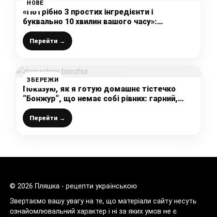
НОВЕ
«Потрібно 3 простих інгредієнти і
буквально 10 хвилин вашого часу»:
найніжніший і найпростіший шоколадний
мус вже на столі (подобається і дорослим і
Перейти →
дітям)
ЗБЕРЕЖИ
Показую, як я готую домашнє тістечко
“Бонжур”, що немає собі рівних: гарний,
перевірений рецепт, справжнє райське
задоволення
Перейти →
© 2026 Пляшка - рецепти українською
Звертаємо вашу увагу на те, що матеріали сайту несуть
ознайомлювальний характер і ні за яких умов не є