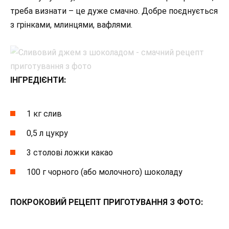
треба визнати – це дуже смачно. Добре поєднується
з грінками, млинцями, вафлями.
ІНГРЕДІЄНТИ:
1 кг слив
0,5 л цукру
3 столові ложки какао
100 г чорного (або молочного) шоколаду
ПОКРОКОВИЙ РЕЦЕПТ ПРИГОТУВАННЯ З ФОТО: