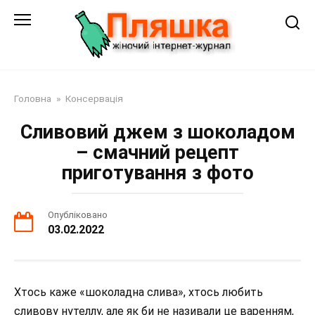
Перейти
до
змісту
Головна
»
Консервація
Сливовий джем з шоколадом
– смачний рецепт
приготування з фото
Опубліковано
03.02.2022
Хтось каже «шоколадна слива», хтось любить
сливову нутеллу, але як би не називали це варенням,