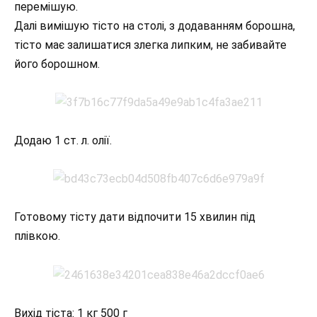
перемішую.
Далі вимішую тісто на столі, з додаванням борошна,
тісто має залишатися злегка липким, не забивайте
його борошном.
Додаю 1 ст. л. олії.
Готовому тісту дати відпочити 15 хвилин під
плівкою.
Вихід тіста: 1 кг 500 г