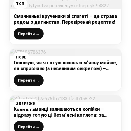
ТОП
Смачненькі крученики зі спагеті – це страва
родом з дитинства. Перевірений рецептик!
Перейти →
НОВЕ
Показую, як я готую лазанью м’ясну майже,
як справжню (з невеликим секретом) –
рецепт без дорогого тіста
Перейти →
ЗБЕРЕЖИ
Коли в гаманці залишаються копійки –
відразу готую ці безм’ясні котлети: за
смаком навіть краще м’ясних (пісний
рецепт)
Перейти →