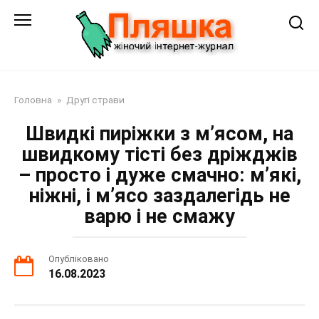
Перейти
до
змісту
Головна
»
Другі страви
Швидкі пиріжки з м’ясом, на
швидкому тісті без дріжджів
– просто і дуже смачно: м’які,
ніжні, і м’ясо заздалегідь не
варю і не смажу
Опубліковано
16.08.2023