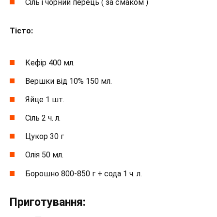
Сіль і чорний перець ( за смаком )
Тісто:
Кефір 400 мл.
Вершки від 10% 150 мл.
Яйце 1 шт.
Сіль 2 ч. л.
Цукор 30 г
Олія 50 мл.
Борошно 800-850 г + сода 1 ч. л.
Приготування: