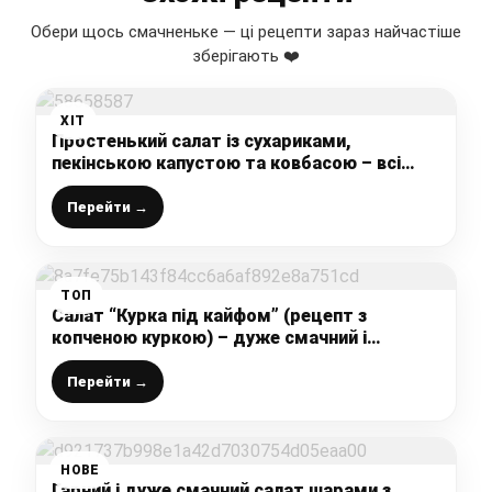
Обери щось смачненьке — ці рецепти зараз найчастіше
зберігають ❤️
ХІТ
Простенький салат із сухариками,
пекінською капустою та ковбасою – всі
гості нахвалювали мій рецепт, а готується
він “на швидку руку”
Перейти →
ТОП
Салат “Курка під кайфом” (рецепт з
копченою куркою) – дуже смачний і
розлітається зі столу на ура
Перейти →
НОВЕ
Гарний і дуже смачний салат шарами з