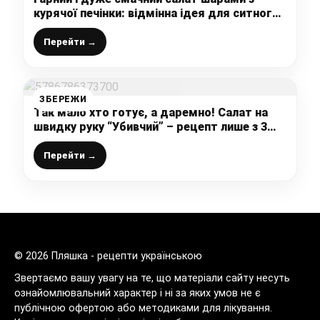
курячої печінки: відмінна ідея для ситного і
легкого салату до святкового столу
Перейти →
ЗБЕРЕЖИ
Так мало хто готує, а даремно! Салат на
швидку руку “Убивчий” – рецепт лише з 3
інгредієнтів
Перейти →
© 2026 Пляшка - рецепти українською
Звертаємо вашу увагу на те, що матеріали сайту несуть
ознайомлювальний характер і ні за яких умов не є
публічною офертою або методиками для лікування.