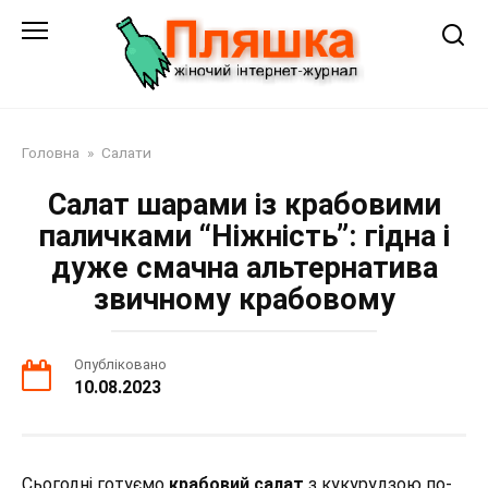
Перейти
до
змісту
Головна
»
Салати
Салат шарами із крабовими
паличками “Ніжність”: гідна і
дуже смачна альтернатива
звичному крабовому
Опубліковано
10.08.2023
Сьогодні готуємо
крабовий салат
з кукурудзою по-