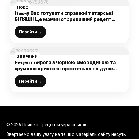
НОВЕ
Навчу Вас готувати справжні татарські
БІЛЯШІ! Це мамин старовинний рецепт
смачних м’ясних біляшів!
Перейти →
ЗБЕРЕЖИ
Рецепт пирога з чорною смородиною та
хрумкою крихтою: простенька та дуже
смачна випічка до чаю
Перейти →
© 2026 Пляшка - рецепти українською
Звертаємо вашу увагу на те, що матеріали сайту несуть