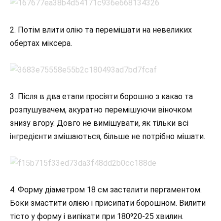
2. Потім влити олію та перемішати на невеликих
обертах міксера.
3. Після в два етапи просіяти борошно з какао та
розпушувачем, акуратно перемішуючи віночком
знизу вгору. Довго не вимішувати, як тільки всі
інгредієнти змішаються, більше не потрібно мішати.
4. Форму діаметром 18 см застелити пергаментом.
Боки змастити олією і присипати борошном. Вилити
тісто у форму і випікати при 180⁰20-25 хвилин.