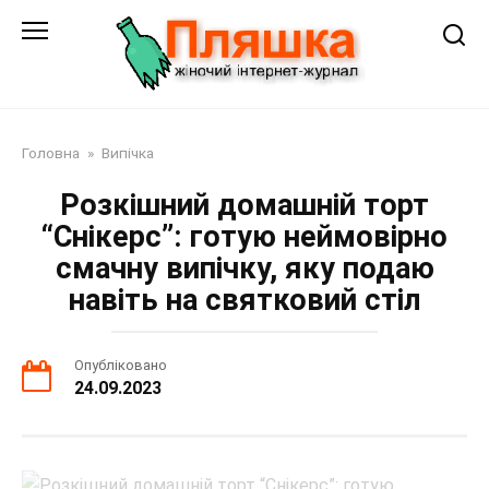
Перейти
до
змісту
Головна
»
Випічка
Розкішний домашній торт
“Снікерс”: готую неймовірно
смачну випічку, яку подаю
навіть на святковий стіл
Опубліковано
24.09.2023