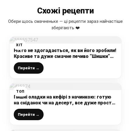
Схожі рецепти
Обери щось смачненьке — ці рецепти зараз найчастіше
зберігають ❤️
ХІТ
Ніхто не здогадається, як ви його зробили!
Красиве та дуже смачне печиво “Шишки”
до Новорічних свят
Перейти →
ТОП
Пишні оладки на кефірі з начинкою: готую
на сніданок чи на десерт, все дуже просто і
швидко
Перейти →