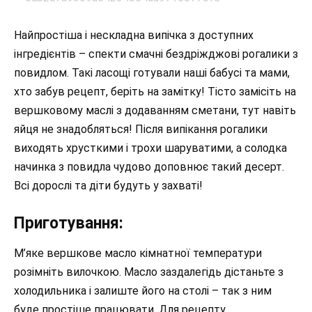
Найпростіша і нескладна випічка з доступних
інгредієнтів – спекти смачні бездріжджові рогалики з
повидлом. Такі ласощі готували наші бабусі та мами,
хто забув рецепт, беріть на замітку! Тісто замісіть на
вершковому маслі з додаванням сметани, тут навіть
яйця не знадобляться! Після випікання рогалики
виходять хрусткими і трохи шаруватими, а солодка
начинка з повидла чудово доповнює такий десерт.
Всі дорослі та діти будуть у захваті!
Приготування:
М’яке вершкове масло кімнатної температури
розімніть вилочкою. Масло заздалегідь дістаньте з
холодильника і залиште його на столі – так з ним
буде простіше працювати. Для рецепту