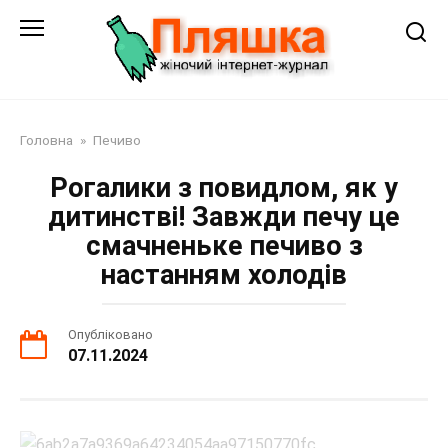
Перейти
до
змісту
Головна
»
Печиво
Рогалики з повидлом, як у
дитинстві! Завжди печу це
смачненьке печиво з
настанням холодів
Опубліковано
07.11.2024