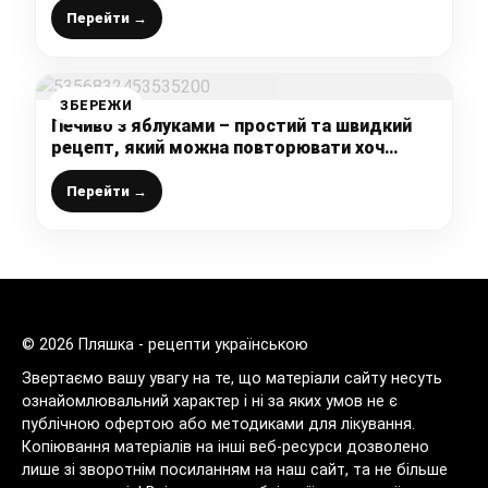
Перейти →
ЗБЕРЕЖИ
Печиво з яблуками – простий та швидкий
рецепт, який можна повторювати хоч
щодня! Дуже м’якеньке, з ніжними
шматочками яблук
Перейти →
© 2026 Пляшка - рецепти українською
Звертаємо вашу увагу на те, що матеріали сайту несуть
ознайомлювальний характер і ні за яких умов не є
публічною офертою або методиками для лікування.
Копіювання матеріалів на інші веб-ресурси дозволено
лише зі зворотнім посиланням на наш сайт, та не більше