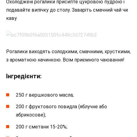
Охолоджені рогалики присипте цукровою пудрою і
подавайте випічку до столу. Заваріть смачний чай чи
каву.
Рогалики виходять солодкими, смачними, хрусткими,
з ароматною начинкою. Всім приємного чаювання!
Інгредієнти:
250 г вершкового масла;
200 г фруктового повидла (яблучне або
абрикосове);
200 г сметани 15-20%;