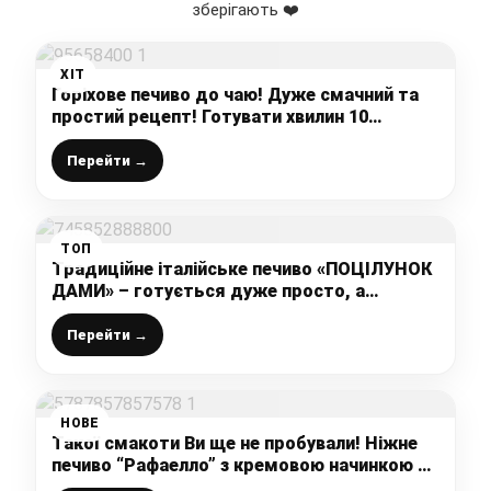
зберігають ❤️
ХІТ
Горіхове печиво до чаю! Дуже смачний та
простий рецепт! Готувати хвилин 10
максимум!
Перейти →
ТОП
Традиційне італійське печиво «ПОЦІЛУНОК
ДАМИ» – готується дуже просто, а
результат чудовий!
Перейти →
НОВЕ
Такої смакоти Ви ще не пробували! Ніжне
печиво “Рафаелло” з кремовою начинкою –
відразу робіть подвійну порцію!