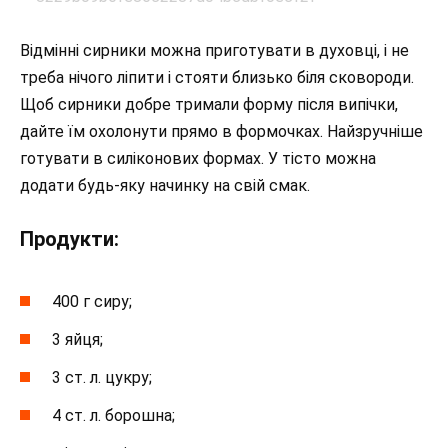
Відмінні сирники можна приготувати в духовці, і не
треба нічого ліпити і стояти близько біля сковороди.
Щоб сирники добре тримали форму після випічки,
дайте їм охолонути прямо в формочках. Найзручніше
готувати в силіконових формах. У тісто можна
додати будь-яку начинку на свій смак.
Продукти:
400 г сиру;
3 яйця;
3 ст. л. цукру;
4 ст. л. борошна;