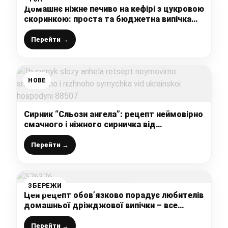
Домашнє ніжне печиво на кефірі з цукровою
скоринкою: проста та бюджетна випічка
до чаю яку хочеться готувати щодня
Перейти →
НОВЕ
Сирник “Сльози ангела”: рецепт неймовірно
смачного і ніжного сирничка від
української господині
Перейти →
ЗБЕРЕЖИ
Цей рецепт обов’язково порадує любителів
домашньої дріжджової випічки – все
досить легко та швидко і так смачно
Перейти →