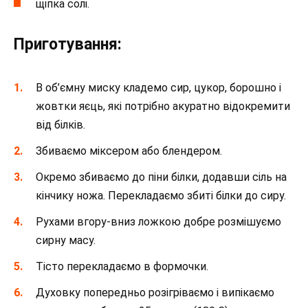
щіпка солі.
Приготування:
В об’ємну миску кладемо сир, цукор, борошно і
жовтки яєць, які потрібно акуратно відокремити
від білків.
Збиваємо міксером або блендером.
Окремо збиваємо до піни білки, додавши сіль на
кінчику ножа. Перекладаємо збиті білки до сиру.
Рухами вгору-вниз ложкою добре розмішуємо
сирну масу.
Тісто перекладаємо в формочки.
Духовку попередньо розігріваємо і випікаємо