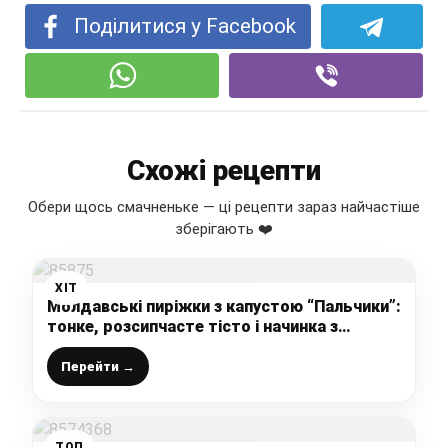
Поділитися у Facebook
Схожі рецепти
Обери щось смачненьке — ці рецепти зараз найчастіше
зберігають ❤️
ХІТ
Молдавські пиріжки з капустою “Пальчики”:
тонке, розсипчасте тісто і начинка з
квашеною або свіжою капустою, пісний
рецепт
Перейти →
ТОП