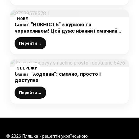
НОВЕ
Салат “НІЖНІСТЬ” з куркою та
чорносливом! Цей дуже ніжний і смачний
салатик нікого не залишить байдужим!
Перейти →
ЗБЕРЕЖИ
Салат “Ходовий”: смачно, просто і
доступно
Перейти →
© 2026 Пляшка - рецепти українською