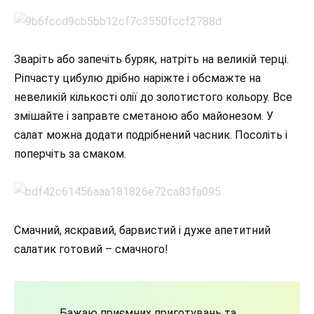
Зваріть або запечіть буряк, натріть на великій терці.
Ріпчасту цибулю дрібно наріжте і обсмажте на
невеликій кількості олії до золотистого кольору. Все
змішайте і заправте сметаною або майонезом. У
салат можна додати подрібнений часник. Посоліть і
поперчіть за смаком.
Смачний, яскравий, барвистий і дуже апетитний
салатик готовий – смачного!
Бажаю приємних приготувань та