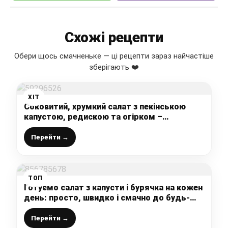
Схожі рецепти
Обери щось смачненьке — ці рецепти зараз найчастіше
зберігають ❤️
ХІТ
Соковитий, хрумкий салат з пекінською
капустою, редискою та огірком –
улюблений, свіженький весняний салатик
Перейти →
ТОП
Готуємо салат з капусти і бурячка на кожен
день: просто, швидко і смачно до будь-
якого столу
Перейти →