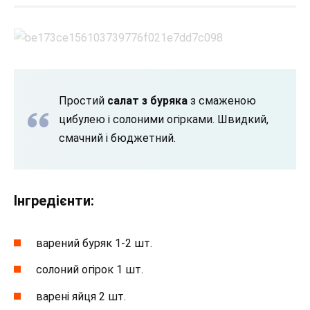
Простий
салат з буряка
з смаженою
цибулею і солоними огірками. Швидкий,
смачний і бюджетний.
Інгредієнти:
варений буряк 1-2 шт.
солоний огірок 1 шт.
варені яйця 2 шт.