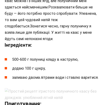
квас можна і з інших ягід, але полуничний мені
здається найсмачнішим.Розхвалювати більше не
буду — його потрібно просто спробувати. Упевнена,
то вам цей чудовий напій теж
сподобається.Зізнатися чесно, гарну полуничку я
взяла лише для публікації. У житті на квас у мене
йдуть самі непоказні ягоди.
Інгредієнти:
500-600 г полуниці кладу в каструлю,
додаю 100 г цукру,
заливаю двома літрами води і ставлю варитися.
Приготування: