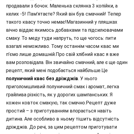
продавали з бочок. Маленька склянка 3 копійки, а
келих -5! Пам’ятаєте? Який він був смачний! Тепер
такого квасу точно немає!Магазинний у пляшках
вічно віддає якимось добавками та підсилювачами
смаку. То меду туди напруть, то ще чогось: пити
взагалі неможливо. Тому останнім часом квас ми
п’ємо лише домашній.Про свій хлібний квас я вже
вам розповідала. Він звичайно смачний, але є ще один
рецепт, який мені подобається найбільше.Це
полуничний квас без дріжджів
. У нього
приголомшливий полуничний смак і аромат, легка
грайлива різкість, як у дорогих шампанських. Я
кожен ковток смакую, так смачно.Рецепт дуже
простий – з приготуванням впорається навіть
дитина. Але особливо в ньому тішить відсутність
дріжджів. До речі, за цим рецептом приготувати