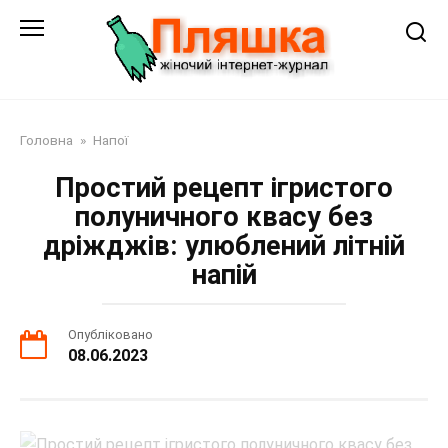
Перейти
до
змісту
Головна
»
Напої
Простий рецепт ігристого
полуничного квасу без
дріжджів: улюблений літній
напій
Опубліковано
08.06.2023