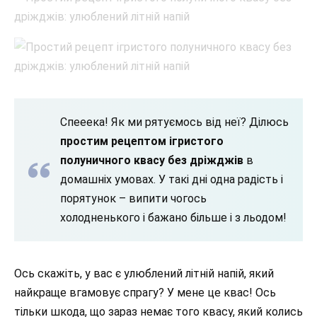
Спееека! Як ми рятуємось від неї? Ділюсь
простим рецептом ігристого
полуничного квасу без дріжджів
в
домашніх умовах. У такі дні одна радість і
порятунок – випити чогось
холодненького і бажано більше і з льодом!
Ось скажіть, у вас є улюблений літній напій, який
найкраще вгамовує спрагу? У мене це квас! Ось
тільки шкода, що зараз немає того квасу, який колись