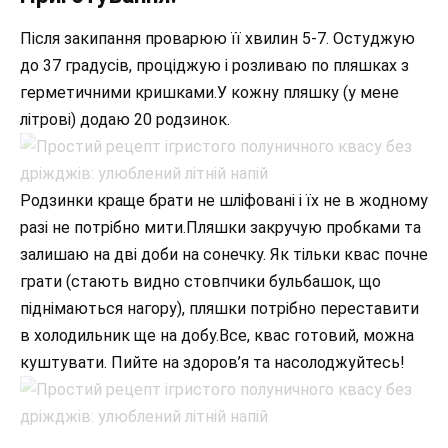
Після закипання проварюю її хвилин 5-7. Остуджую
до 37 градусів, проціджую і розливаю по пляшках з
герметичними кришками.У кожну пляшку (у мене
літрові) додаю 20 родзинок.
Родзинки краще брати не шліфовані і їх не в жодному
разі не потрібно мити.Пляшки закручую пробками та
залишаю на дві доби на сонечку. Як тільки квас почне
грати (стають видно стовпчики бульбашок, що
піднімаються нагору), пляшки потрібно переставити
в холодильник ще на добу.Все, квас готовий, можна
куштувати. Пийте на здоров’я та насолоджуйтесь!