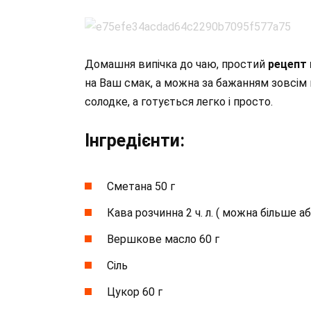
Домашня випічка до чаю, простий
рецепт 
на Ваш смак, а можна за бажанням зовсім
солодке, а готується легко і просто.
Інгредієнти:
Сметана 50 г
Кава розчинна 2 ч. л. ( можна більше а
Вершкове масло 60 г
Сіль
Цукор 60 г