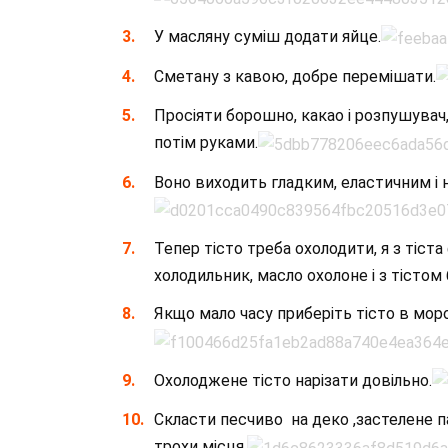
У масляну суміш додати яйце.
Сметану з кавою, добре перемішати.
Просіяти борошно, какао і розпушувач,
потім руками.
Воно виходить гладким, еластичним і н
Тепер тісто треба охолодити, я з тіст
холодильник, масло охолоне і з тістом
Якщо мало часу приберіть тісто в мор
Охолоджене тісто нарізати довільно.
Скласти песчиво на деко ,застелене 
трохи місця.