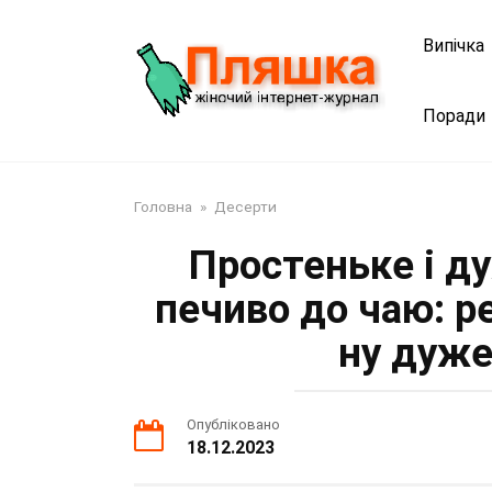
Перейти
до
Випічка
змісту
Поради
Головна
»
Десерти
Простеньке і д
печиво до чаю: р
ну дуже
Опубліковано
18.12.2023