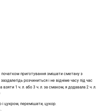
ед початком приготування змішати сметану з
аздалегідь розчиниться і не відніме часу під час
яти 1 ч. л. або 3 ч. л. за смаком, я додавала 2 ч. л.
 і цукром, перемішати, цукор.