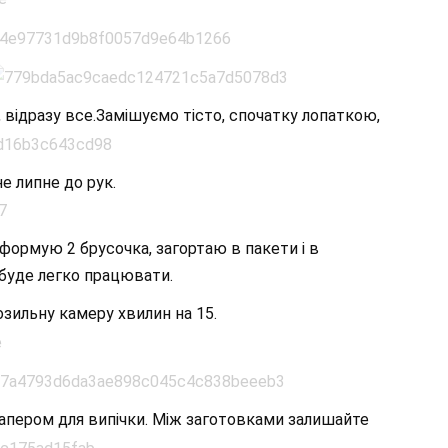
 відразу все.Замішуємо тісто, спочатку лопаткою,
е липне до рук.
а формую 2 брусочка, загортаю в пакети і в
 буде легко працювати.
озильну камеру хвилин на 15.
папером для випічки. Між заготовками залишайте