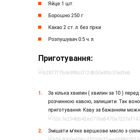
Яйце 1 шт.
Борошно 250 г
Какао 2 ст. л. без гірки
Розпушувач 0.5 ч. л.
Приготування:
За кілька хвилин ( хвилин за 10 ) пер
розчинною кавою, залишити. Так воно з
приготування. Каву за бажанням можна вз
Змішати м’яке вершкове масло з сіллю