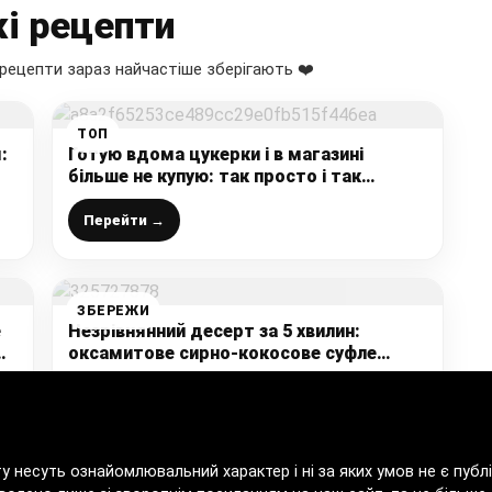
і рецепти
рецепти зараз найчастіше зберігають ❤️
ТОП
:
Готую вдома цукерки і в магазині
більше не купую: так просто і так
швидко, лише з 3-х інгредієнтів
Перейти →
ЗБЕРЕЖИ
е
Незрівнянний десерт за 5 хвилин:
оксамитове сирно-кокосове суфле
нікого не залишить байдужим
Перейти →
ту несуть ознайомлювальний характер і ні за яких умов не є пу