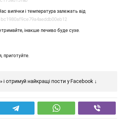
 Час випічки і температура залежать від
етримайте, інакше печиво буде сухе.
, приготуйте.
 і отримуй найкращі пости у Facebook ↓