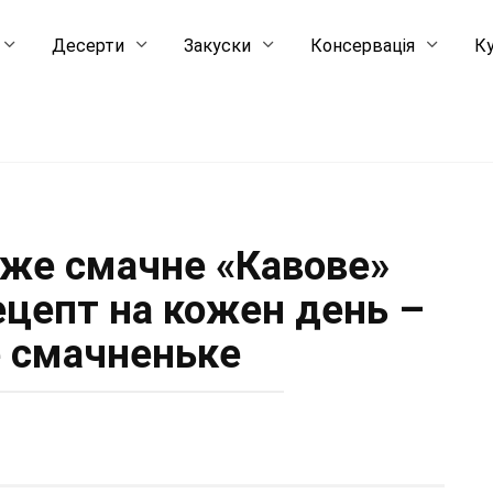
Десерти
Закуски
Консервація
Ку
уже смачне «Кавове»
ецепт на кожен день –
 смачненьке