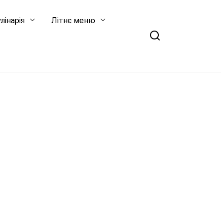
лінарія
Літнє меню