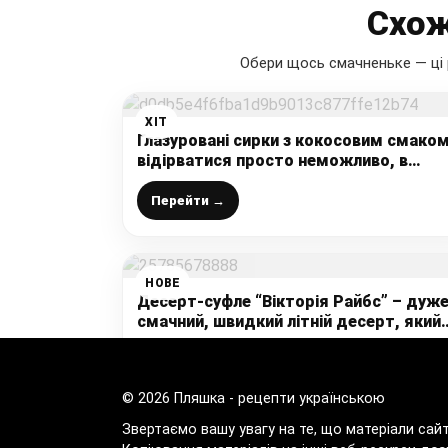
Схож
Обери щось смачненьке — ці 
ХІТ
Глазуровані сирки з кокосовим смаком
відірватися просто неможливо, в
магазині більше не купую, готую сама
до чаю, а рецепт найпростіший
Перейти →
НОВЕ
Десерт-суфле “Вікторія Райбс” – дуж
смачний, швидкий літній десерт, який
просто тане в роті
Перейти →
© 2026 Пляшка - рецепти українською
Звертаємо вашу увагу на те, що матеріали сай