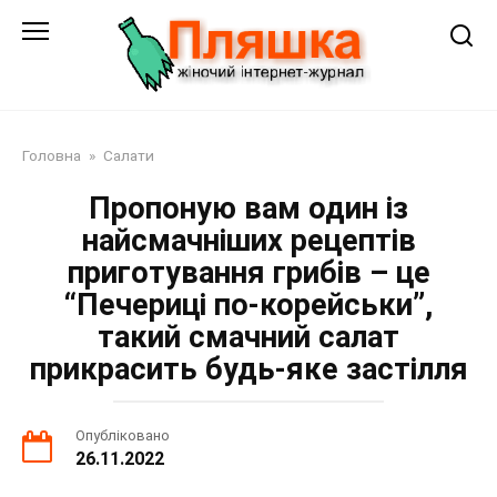
Перейти
до
змісту
Головна
»
Салати
Пропоную вам один із
найсмачніших рецептів
приготування грибів – це
“Печериці по-корейськи”,
такий смачний салат
прикрасить будь-яке застілля
Опубліковано
26.11.2022