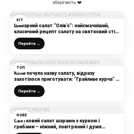
зберігають ❤️
ХІТ
Шикарний салат “Олів’є”: найсмачніший,
класичний рецепт салату на святковий стіл
(показую, як готую його я з правильними
пропорціями)
Перейти →
ТОП
Коли почула назву салату, відразу
захотілося приготувати: “Грайливе курча” і
смішно, і смачно дуже: хто ще не пробував
щиро рекомендую
Перейти →
НОВЕ
Святковий салат шарами з куркою і
грибами – ніжний, повітряний і дуже
смачний