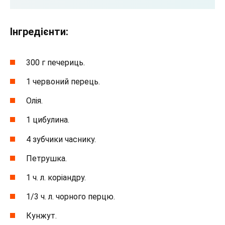
Інгредієнти:
300 г печериць.
1 червоний перець.
Олія.
1 цибулина.
4 зубчики часнику.
Петрушка.
1 ч. л. коріандру.
1/3 ч. л. чорного перцю.
Кунжут.