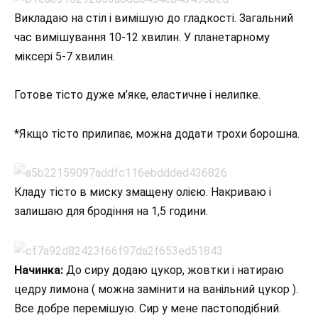
Викладаю на стіл і вимішую до гладкості. Загальний
час вимішування 10-12 хвилин. У планетарному
міксері 5-7 хвилин.
Готове тісто дуже м’яке, еластичне і нелипке.
*Якщо тісто прилипає, можна додати трохи борошна.
Кладу тісто в миску змащену олією. Накриваю і
залишаю для бродіння на 1,5 години.
Начинка:
До сиру додаю цукор, жовтки і натираю
цедру лимона ( можна замінити на ванільний цукор ).
Все добре перемішую. Сир у мене пастоподібний.