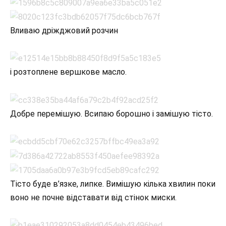
Вливаю дріжджовий розчин
і розтоплене вершкове масло.
Добре перемішую. Всипаю борошно і замішую тісто.
Тісто буде в’язке, липке. Вимішую кілька хвилин поки
воно не почне відставати від стінок миски.