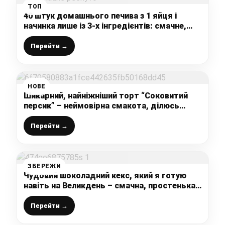
ТОП
40 штук домашнього печива з 1 яйця і
начинка лише із 3-х інгредієнтів: смачне,
ніжне, м’яке і ароматне, такого в магазині
не купиш
Перейти →
НОВЕ
Шикарний, найніжніший торт “Соковитий
персик” – неймовірна смакота, ділюсь
рецептом приготування
Перейти →
ЗБЕРЕЖИ
Чудовий шоколадний кекс, який я готую
навіть на Великдень – смачна, простенька
та швидка паска на кефірі без дріжджів
Перейти →