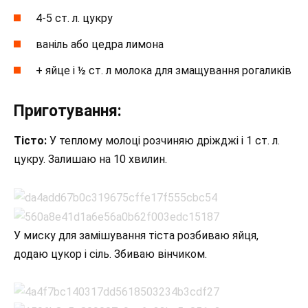
4-5 ст. л. цукру
ваніль або цедра лимона
+ яйце і ½ ст. л молока для змащування рогаликів
Приготування:
Тісто:
У теплому молоці розчиняю дріжджі і 1 ст. л.
цукру. Залишаю на 10 хвилин.
У миску для замішування тіста розбиваю яйця,
додаю цукор і сіль. Збиваю вінчиком.