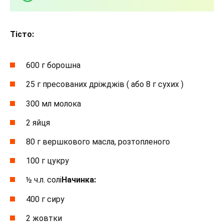
Тісто:
600 г борошна
25 г пресованих дріжджів ( або 8 г сухих )
300 мл молока
2 яйця
80 г вершкового масла, розтопленого
100 г цукру
½ ч.л. солі
Начинка:
400 г сиру
2 жовтки