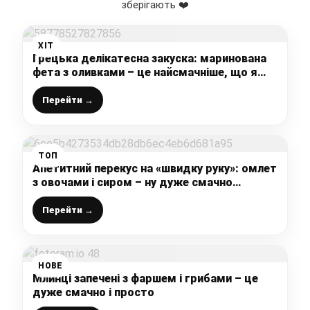
зберігають ❤️
ХІТ
Грецька делікатесна закуска: маринована
фета з оливками – це найсмачніше, що я
пробувала за останній час, дуже
рекомендую приготувати!
Перейти →
ТОП
Апетитний перекус на «швидку руку»: омлет
з овочами і сиром – ну дуже смачно
виходить
Перейти →
НОВЕ
Млинці запечені з фаршем і грибами – це
дуже смачно і просто