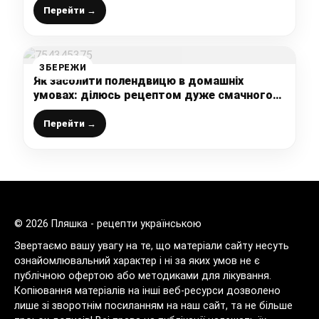
Перейти →
ЗБЕРЕЖИ
Як засолити полендвицю в домашніх
умовах: ділюсь рецептом дуже смачного
делікатесного м’яса – не пересолене,
ніжне, зі смаком спецій
Перейти →
© 2026 Пляшка - рецепти українською
Звертаємо вашу увагу на те, що матеріали сайту несуть
ознайомлювальний характер і ні за яких умов не є
публічною офертою або методиками для лікування.
Копіювання матеріалів на інші веб-ресурси дозволено
лише зі зворотнім посиланням на наш сайт, та не більше