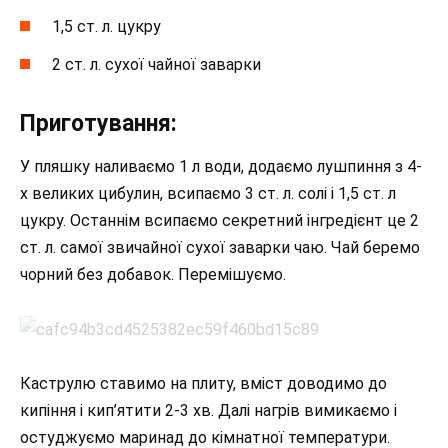
1,5 ст. л. цукру
2 ст. л. сухої чайної заварки
Приготування:
У пляшку наливаємо 1 л води, додаємо лушпиння з 4-
х великих цибулин, всипаємо 3 ст. л. солі і 1,5 ст. л
цукру. Останнім всипаємо секретний інгредієнт це 2
ст. л. самої звичайної сухої заварки чаю. Чай беремо
чорний без добавок. Перемішуємо.
Каструлю ставимо на плиту, вміст доводимо до
кипіння і кип’ятити 2-3 хв. Далі нагрів вимикаємо і
остуджуємо маринад до кімнатної температури.