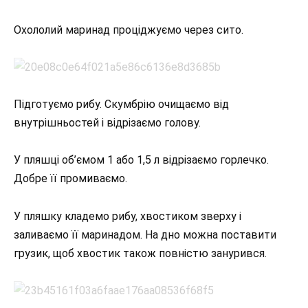
Охололий маринад проціджуємо через сито.
Підготуємо рибу. Скумбрію очищаємо від
внутрішньостей і відрізаємо голову.
У пляшці об’ємом 1 або 1,5 л відрізаємо горлечко.
Добре її промиваємо.
У пляшку кладемо рибу, хвостиком зверху і
заливаємо її маринадом. На дно можна поставити
грузик, щоб хвостик також повністю занурився.