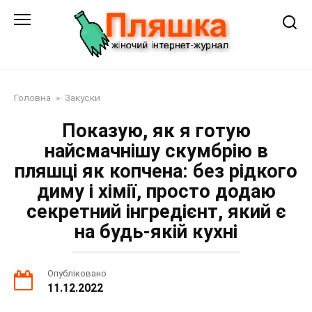
Перейти
до
змісту
Головна
»
Закуски
Показую, як я готую
найсмачнішу скумбрію в
пляшці як копчена: без рідкого
диму і хімії, просто додаю
секретний інгредієнт, який є
на будь-якій кухні
Опубліковано
11.12.2022