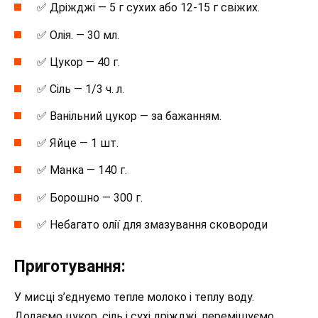
✅ Дріжджі — 5 г сухих або 12-15 г свіжих.
✅ Олія. — 30 мл.
✅ Цукор — 40 г.
✅ Сіль — 1/3 ч. л.
✅ Ванільний цукор — за бажанням.
✅ Яйце — 1 шт.
✅ Манка — 140 г.
✅ Борошно — 300 г.
✅ Небагато олії для змазування сковороди
Приготування:
У мисці з’єднуємо тепле молоко і теплу воду.
Додаємо цукор, сіль і сухі дріжджі, перемішуємо