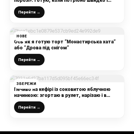
порозі»: готую, коли потрібно швидко і
просто (не жирні, пишні і дуже смачні)
Перейти →
НОВЕ
Ось як я готую торт “Монастирська хата”
або “Дрова під снігом”
Перейти →
ЗБЕРЕЖИ
Печиво на кефірі із соковитою яблучною
начинкою: згортаю в рулет, нарізаю і в
духовку – простіше і не придумаєш
Перейти →