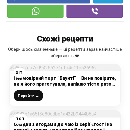
Схожі рецепти
Обери щось смачненьке — ці рецепти зараз найчастіше
зберігають ❤️
ХІТ
Неймовірний торт “Баунті” – Ви не повірите,
як я його приготувала, випікаю тісто разом
з кремом, все дуже просто і смачно
Перейти →
ТОП
Оладки з ягодами до чаю із серії «гості на