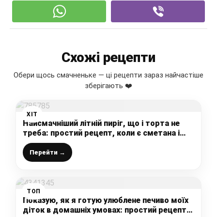
Схожі рецепти
Обери щось смачненьке — ці рецепти зараз найчастіше
зберігають ❤️
ХІТ
Найсмачніший літній пиріг, що і торта не
треба: простий рецепт, коли є сметана і
ягоди, готую цю смакоту
Перейти →
ТОП
Показую, як я готую улюблене печиво моїх
діток в домашніх умовах: простий рецепт