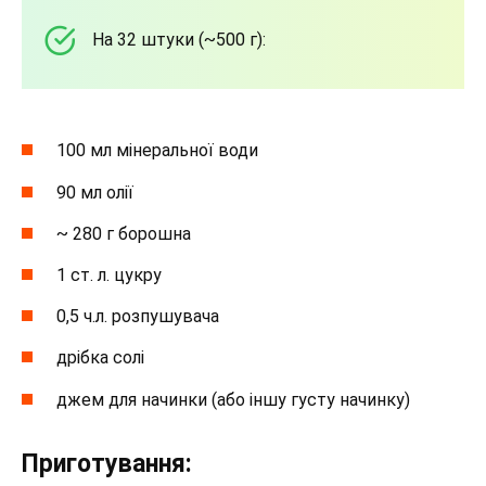
На 32 штуки (~500 г):
100 мл мінеральної води
90 мл олії
~ 280 г борошна
1 ст. л. цукру
0,5 ч.л. розпушувача
дрібка солі
джем для начинки (або іншу густу начинку)
Приготування: