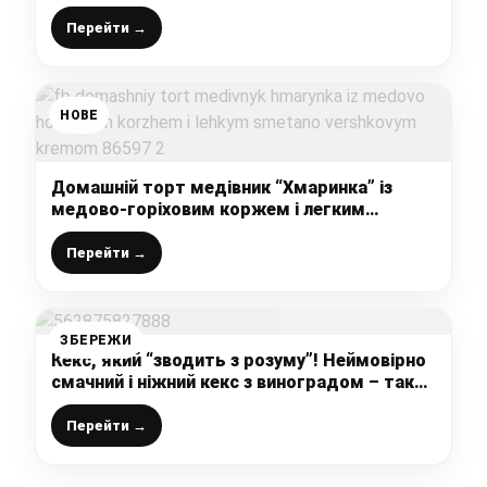
найніжнішого, розсипчастого вершкового
пісочного печива до чаю
Перейти →
НОВЕ
Домашній торт медівник “Хмаринка” із
медово-горіховим коржем і легким
сметано-вершковим кремом
Перейти →
ЗБЕРЕЖИ
Кекс, який “зводить з розуму”! Неймовірно
смачний і ніжний кекс з виноградом – такої
смакоти Ви ще не пробували!
Перейти →