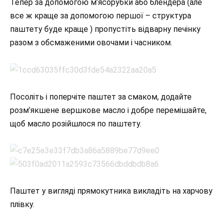
Тепер за допомогою м’ясорубки або блендера (але
все ж краще за допомогою першої – структура
паштету буде краще ) пропустіть відварну печінку
разом з обсмаженими овочами і часником.
Посоліть і поперчіте паштет за смаком, додайте
розм’якшене вершкове масло і добре перемішайте,
щоб масло розійшлося по паштету.
Паштет у вигляді прямокутника викладіть на харчову
плівку.