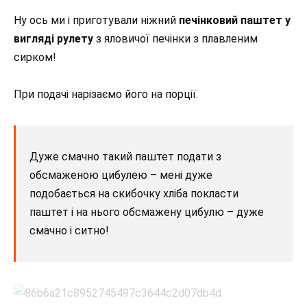
Ну ось ми і приготували ніжний
печінковий паштет у
вигляді рулету
з яловичої печінки з плавленим
сирком!
При подачі нарізаємо його на порції.
Дуже смачно такий паштет подати з
обсмаженою цибулею – мені дуже
подобається на скибочку хліба покласти
паштет і на нього обсмажену цибулю – дуже
смачно і ситно!