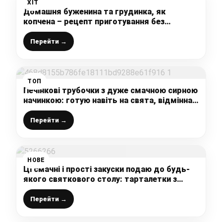
ХІТ
Домашня буженина та грудинка, як
копчена – рецепт приготування без
коптіння. Смакота неймовірна
Перейти →
ТОП
Печінкові трубочки з дуже смачною сирною
начинкою: готую навіть на свята, відмінна
закуска на велику компанію
Перейти →
НОВЕ
Ці смачні і прості закуски подаю до будь-
якого святкового столу: тарталетки з
начинкою (бюджетні варіанти)
Перейти →