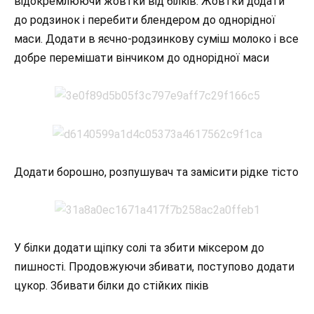
відокремлюючи жовтки від білків. Жовтки додати
до родзинок і перебити блендером до однорідної
маси. Додати в яєчно-родзинкову суміш молоко і все
добре перемішати вінчиком до однорідної маси
Додати борошно, розпушувач та замісити рідке тісто
У білки додати щіпку солі та збити міксером до
пишності. Продовжуючи збивати, поступово додати
цукор. Збивати білки до стійких піків