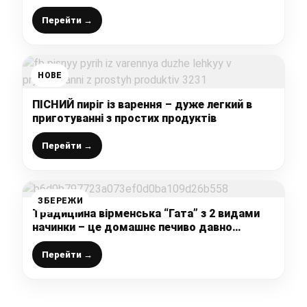
трачу 10 хвилин все інше зробить духовка!
Перейти →
НОВЕ
ПІСНИЙ пиріг із варення – дуже легкий в
приготуванні з простих продуктів
Перейти →
ЗБЕРЕЖИ
Традиційна вірменська “Гата” з 2 видами
начинки – це домашнє печиво давно
полюбилось нашою сім’єю і стало
улюбленою випічкою до чаю
Перейти →