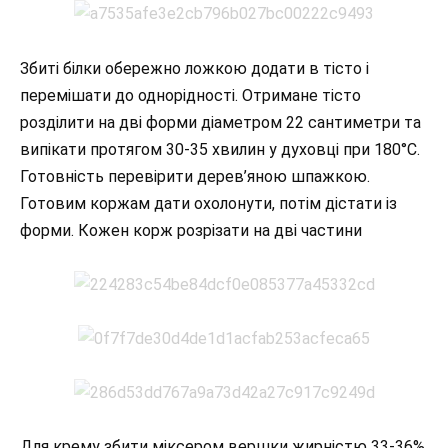
Збиті білки обережно ложкою додати в тісто і
перемішати до однорідності. Отримане тісто
розділити на дві форми діаметром 22 сантиметри та
випікати протягом 30-35 хвилин у духовці при 180°С.
Готовність перевірити дерев’яною шпажкою.
Готовим коржам дати охолонути, потім дістати із
форми. Кожен корж розрізати на дві частини
Для крему збити міксером вершки жирністю 33-36%