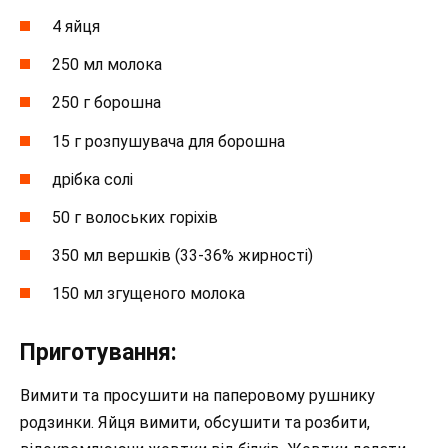
4 яйця
250 мл молока
250 г борошна
15 г розпушувача для борошна
дрібка солі
50 г волоських горіхів
350 мл вершків (33-36% жирності)
150 мл згущеного молока
Приготування:
Вимити та просушити на паперовому рушнику
родзинки. Яйця вимити, обсушити та розбити,