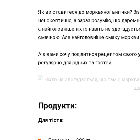
Як ви ставитеся до морквяної випічки? Зі
неї скептично, а зараз розумію, що даремн
а найголовніше ніхто навіть не здогадуєт
смачною. Але найголовніше смаку моркви 
А з вами хочу поділитися рецептом свого
у
регулярно для рідних та гостей.
Продукти:
Для тіста: