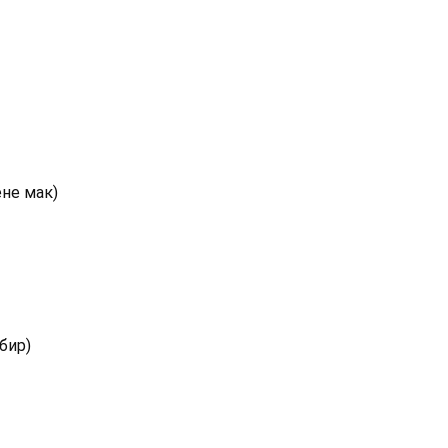
ене мак)
бир)