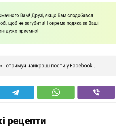
мачного Вам! Друзі, якщо Вам сподобався
бі, щоб не загубити! І окрема подяка за Ваші
ені дуже приємно!
 і отримуй найкращі пости у Facebook ↓
і рецепти