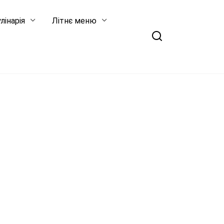
лінарія
Літнє меню