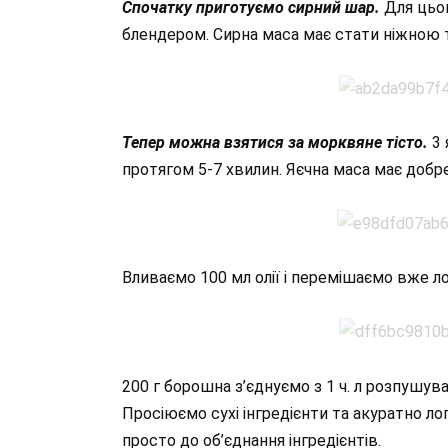
Спочатку приготуємо сирний шар.
Для цьог
блендером. Сирна маса має стати ніжною 
Тепер можна взятися за морквяне тісто.
3 
протягом 5-7 хвилин. Яєчна маса має добре
Вливаємо 100 мл олії і перемішаємо вже л
200 г борошна з’єднуємо з 1 ч. л розпушувач
Просіюємо сухі інгредієнти та акуратно л
просто до об’єднання інгредієнтів.