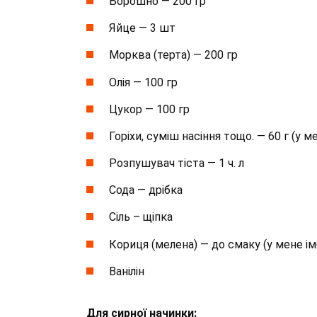
Борошно — 200 гр
Яйце — 3 шт
Морква (терта) — 200 гр
Олія — 100 гр
Цукор — 100 гр
Горіхи, суміш насіння тощо. — 60 г (у м
Розпушувач тіста — 1 ч. л
Сода — дрібка
Сіль – щіпка
Кориця (мелена) — до смаку (у мене ім
Ванілін
Для сирної начинки: