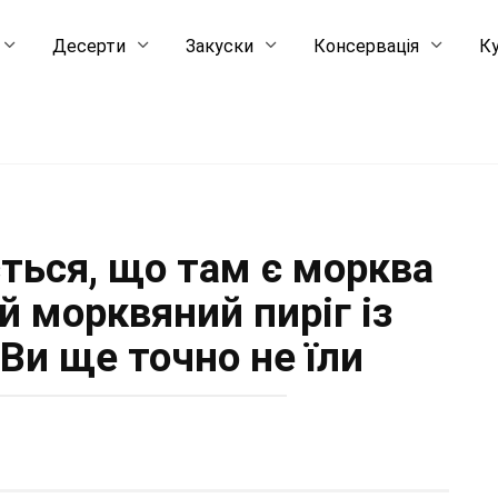
Десерти
Закуски
Консервація
Ку
ється, що там є морква
й морквяний пиріг із
 Ви ще точно не їли