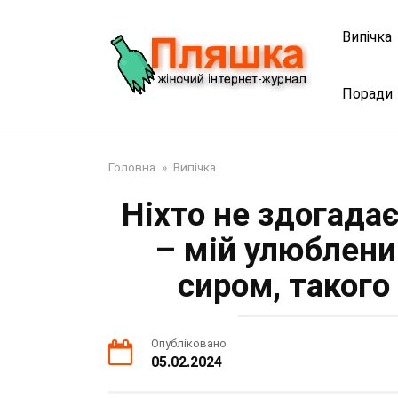
Перейти
до
Випічка
змісту
Поради
Головна
»
Випічка
Ніхто не здогада
– мій улюблени
сиром, такого
Опубліковано
05.02.2024