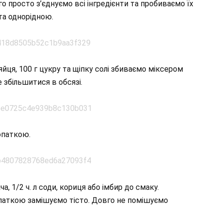
о просто з’єднуємо всі інгредієнти та пробиваємо їх
та однорідною.
яйця, 100 г цукру та щіпку солі збиваємо міксером
 збільшитися в обсязі.
опаткою.
а, 1/2 ч. л соди, кориця або імбир до смаку.
опаткою замішуємо тісто. Довго не помішуємо