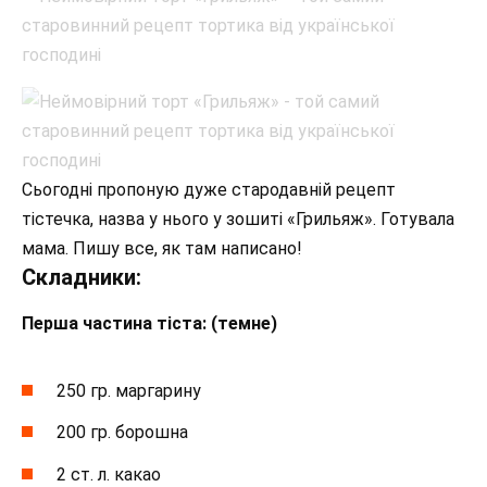
Сьогодні пропоную дуже стародавній рецепт
тістечка, назва у нього у зошиті «Грильяж». Готувала
мама. Пишу все, як там написано!
Складники:
Перша частина тіста: (темне)
250 гр. маргарину
200 гр. борошна
2 ст. л. какао