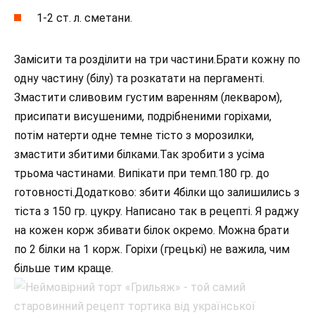
1-2 ст. л. сметани.
Замісити та розділити на три частини.Брати кожну по
одну частину (білу) та розкатати на пергаменті.
Змастити сливовим густим варенням (лекваром),
присипати висушеними, подрібненими горіхами,
потім натерти одне темне тісто з морозилки,
змастити збитими білками.Так зробити з усіма
трьома частинами. Випікати при темп.180 гр. до
готовності.Додатково: збити 4білки що залишились з
тіста з 150 гр. цукру. Написано так в рецепті. Я раджу
на кожен корж збивати білок окремо. Можна брати
по 2 білки на 1 корж. Горіхи (грецькі) не важила, чим
більше тим краще.