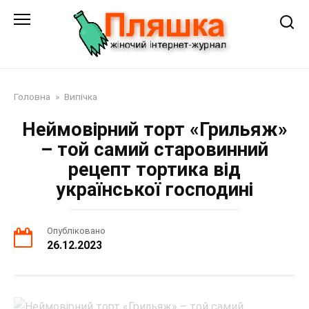
Перейти
до
змісту
Головна
»
Випічка
Неймовірний торт «Грильяж»
– той самий старовинний
рецепт тортика від
української господині
Опубліковано
26.12.2023