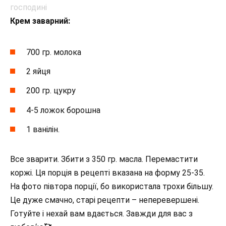
Крем заварний:
700 гр. молока
2 яйця
200 гр. цукру
4-5 ложок борошна
1 ванілін.
Все зварити. Збити з 350 гр. масла. Перемастити
коржі. Ця порція в рецепті вказана на форму 25-35.
На фото півтора порції, бо використала трохи більшу.
Це дуже смачно, старі рецепти – неперевершені.
Готуйте і нехай вам вдається. Завжди для вас з