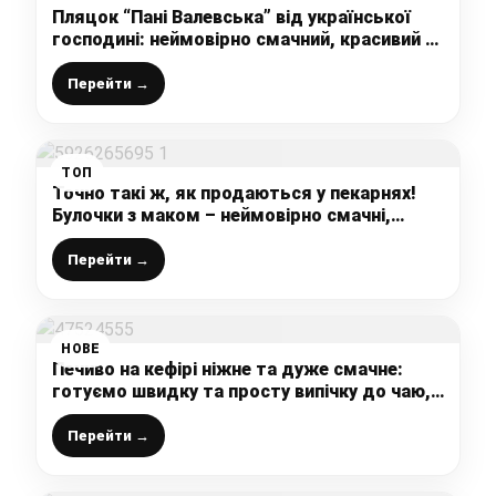
Пляцок “Пані Валевська” від української
господині: неймовірно смачний, красивий у
розрізі пляцок до вашого святкового столу
Перейти →
ТОП
Точно такі ж, як продаються у пекарнях!
Булочки з маком – неймовірно смачні,
красиві, м’якенькі і повітряні (рецепт з
фото)
Перейти →
НОВЕ
Печиво на кефірі ніжне та дуже смачне:
готуємо швидку та просту випічку до чаю,
тут навіть міксер не потрібен
Перейти →