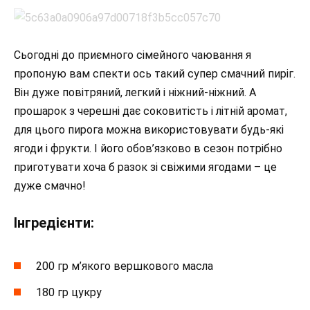
Сьогодні до приємного сімейного чаювання я
пропоную вам спекти ось такий супер смачний пиріг.
Він дуже повітряний, легкий і ніжний-ніжний. А
прошарок з черешні дає соковитість і літній аромат,
для цього пирога можна використовувати будь-які
ягоди і фрукти. І його обов’язково в сезон потрібно
приготувати хоча б разок зі свіжими ягодами – це
дуже смачно!
Інгредієнти:
200 гр м’якого вершкового масла
180 гр цукру