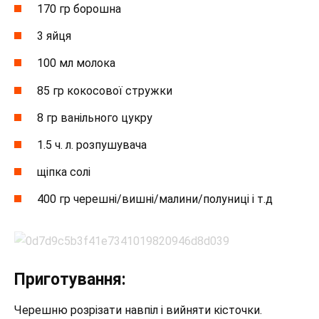
170 гр борошна
3 яйця
100 мл молока
85 гр кокосової стружки
8 гр ванільного цукру
1.5 ч. л. розпушувача
щіпка солі
400 гр черешні/вишні/малини/полуниці і т.д
Приготування:
Черешню розрізати навпіл і вийняти кісточки.