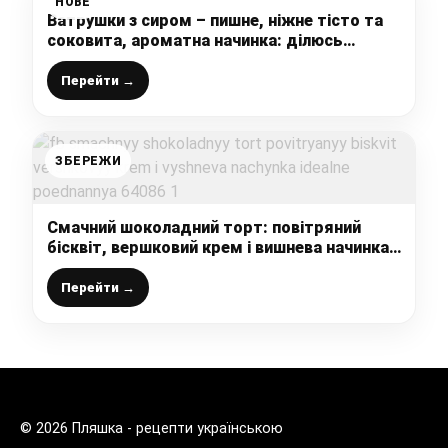
НОВЕ
Ватрушки з сиром – пишне, ніжне тісто та
соковита, ароматна начинка: ділюсь
рецептом булочок нашого дитинства, це
найвдаліший і мій улюблений рецепт
Перейти →
ЗБЕРЕЖИ
Смачний шоколадний торт: повітряний
бісквіт, вершковий крем і вишнева начинка
– ідеальне поєднання
Перейти →
© 2026 Пляшка - рецепти українською