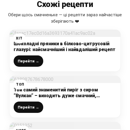
Схожі рецепти
Обери щось смачненьке — ці рецепти зараз найчастіше
зберігають ❤️
ХІТ
Шоколадні пряники в білково-цитрусовій
глазурі: найсмачніший і найвдаліший рецепт
Перейти →
ТОП
Той самий знаменитий пиріг з сиром
“Вулкан” – виходить дуже смачний,
повітряний та з великою кількістю начинки
Перейти →