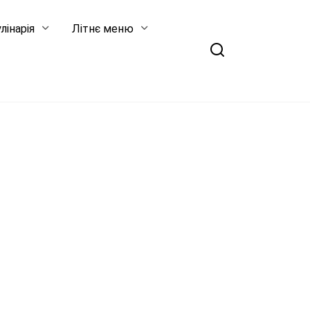
лінарія
Літнє меню