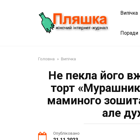
Перейти
до
Випічка
змісту
Поради
Головна
»
Випічка
Не пекла його в
торт «Мурашник»
маминого зошита
але ду
Опубліковано
21.11.2023