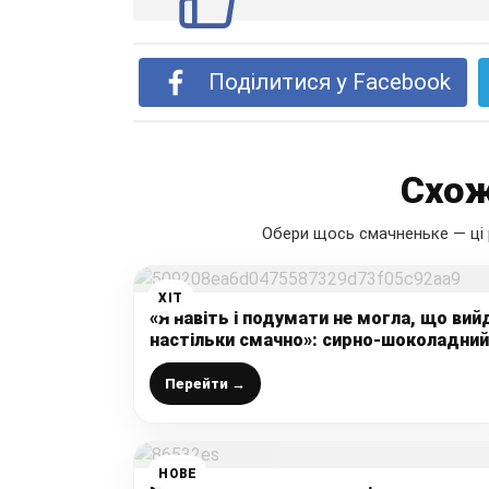
Поділитися у Facebook
Схож
Обери щось смачненьке — ці 
ХІТ
«Я навіть і подумати не могла, що вий
настільки смачно»: сирно-шоколадний
десерт без борошна (швидко і просто
Перейти →
НОВЕ