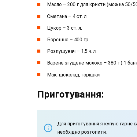
Масло – 200 г для крихти (можна 50/50
Сметана – 4 ст. л.
Цукор – 3 ст. л.
Борошно – 400 гр.
Розпушувач – 1,5 ч. л.
Варене згущене молоко – 380 г ( 1 банк
Мак, шоколад, горішки
Приготування:
Для приготування я купую гарне 
необхідно розтопити.