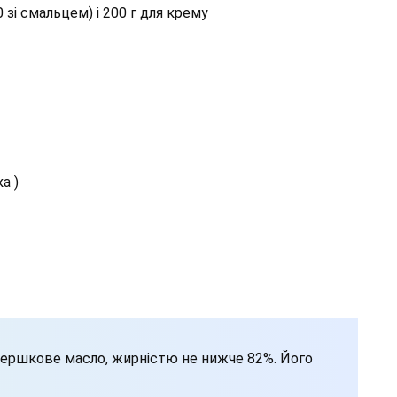
 зі смальцем) і 200 г для крему
а )
вершкове масло, жирністю не нижче 82%. Його