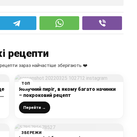
і рецепти
рецепти зараз найчастіше зберігають ❤️
ТОП
де
Яблучний пиріг, в якому багато начинки
– покроковий рецепт
)
Перейти →
ЗБЕРЕЖИ