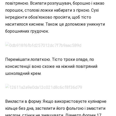
повітряною. Всипати розпушувач, борошно і какао
порошок, столові ложки набирати з гіркою. Сухі
інгредієнти обов’язково просіяти, щоб тісто
наситилося киснем. Також це допоможе уникнути
борошняних грудочок.
Перемішати лопаткою. Тісто трохи опаде, по
консистенції воно схоже на ніжний повітряний
шоколадний крем.
Викласти в форму. Якщо використовуєте кулінарне
кільце без дна, застелити його фольгою і змастити
маслом, стінки не змащувати. Діаметр форми 17