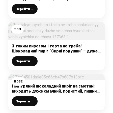
простеньку і неймовірно смачну випічку до
чаю
Перейти →
ТОП
З таким пирогом і торта не треба!
Шоколадний пиріг “Сирні подушки” – дуже
смачна, бюджетна і вдала випічка до чаю!
Перейти →
НОВЕ
Повітряний шоколадний пиріг на сметані:
виходить дуже смачний, пористий, пишний,
а рецепт супер простий
Перейти →