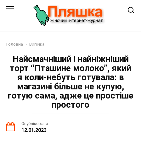
Перейти
до
змісту
Головна
»
Випічка
Найсмачніший і найніжніший
торт “Пташине молоко”, який
я коли-небуть готувала: в
магазині більше не купую,
готую сама, адже це простіше
простого
Опубліковано
12.01.2023