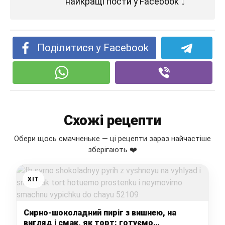
найкращі пости у Facebook ↓
Поділитися у Facebook
Схожі рецепти
Обери щось смачненьке — ці рецепти зараз найчастіше
зберігають ❤️
ХІТ
Сирно-шоколадний пиріг з вишнею, на
вигляд і смак, як торт: готуємо