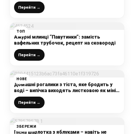
чаю, просто і швидко
Перейти →
ТОП
Ажурні млинці “Павутинки”: замість
вафельних трубочок, рецепт на сковороді
Перейти →
НОВЕ
Домашні рогалики з тіста, яке бродить у
воді – випічка виходять листковою як міні
круасани, смачніших я не їла
Перейти →
ЗБЕРЕЖИ
Пісна шарлотка з яблуками – навіть не