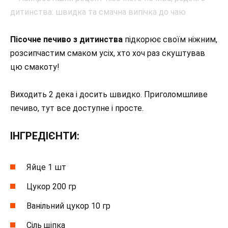
Пісочне печиво з дитинства
підкорює своїм ніжним,
розсипчастим смаком усіх, хто хоч раз скуштував
цю смакоту!
Виходить 2 дека і досить швидко. Приголомшливе
печиво, тут все доступне і просте.
ІНГРЕДІЄНТИ:
Яйце 1 шт
Цукор 200 гр
Ванільний цукор 10 гр
Сіль щіпка