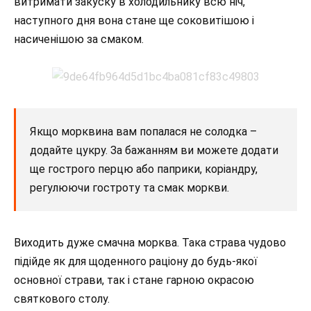
витримати закуску в холодильнику всю ніч,
наступного дня вона стане ще соковитішою і
насиченішою за смаком.
Якщо морквина вам попалася не солодка –
додайте цукру. За бажанням ви можете додати
ще гострого перцю або паприки, коріандру,
регулюючи гостроту та смак моркви.
Виходить дуже смачна морква. Така страва чудово
підійде як для щоденного раціону до будь-якої
основної страви, так і стане гарною окрасою
святкового столу.