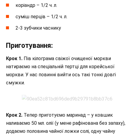
коріандр – 1/2 ч. л.
суміш перців – 1/2 ч. л.
2-3 зубчики часнику
Приготування:
Крок 1.
Пів кілограма свіжої очищеної моркви
натираємо на спеціальній тертці для корейської
моркви. У нас повинні вийти ось такі тонкі довгі
смужки.
Крок 2.
Тепер приготуємо маринад – у ковшик
наливаємо 50 мл. олії (у мене рафінована без запаху),
додаємо половина чайної ложки солі, одну чайну