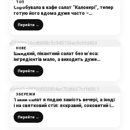
ТОП
Спробувала в кафе салат “Калокері”, тепер
готую його вдома дуже часто –
неймовірно смачно і свіжо
Перейти →
НОВЕ
Швидкий, пікантний салат без м’яса:
інгредієнтів мало, а виходить дуже
смачно, соковито і ситно
Перейти →
ЗБЕРЕЖИ
Такий салат я подаю замість вечері, а іноді
і на святковий стіл: яскравий, соковитий і
без майонезу (готується швидко і просто)
Перейти →