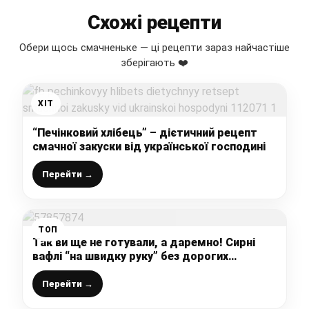
Схожі рецепти
Обери щось смачненьке — ці рецепти зараз найчастіше
зберігають ❤️
ХІТ
“Печінковий хлібець” – дієтичний рецепт
смачної закуски від української господині
Перейти →
ТОП
Так ви ще не готували, а даремно! Сирні
вафлі “на швидку руку” без дорогих
продуктів: ідеально на перекус
Перейти →