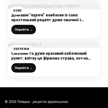
НОВЕ
Домашні “курячі” ковбаски із сала:
простенький рецепт дуже смачної і
бюджетної закуски на будь-який стіл
Перейти →
ЗБЕРЕЖИ
Смачний та дуже красивий кабачковий
рулет: влітку це фірмова страва, хоч на
святковий стіл, хоч на кожен день подавай
Перейти →
© 2026 Пляшка - рецепти українською