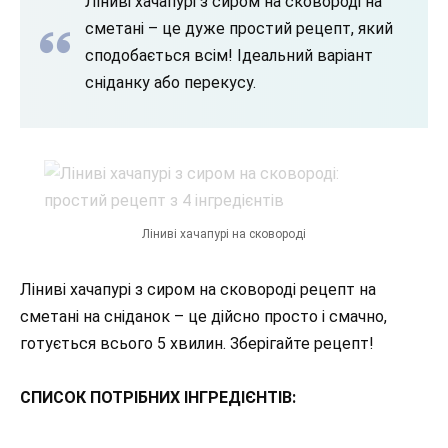
Ліниві хачапурі з сиром на сковороді на
сметані – це дуже простий рецепт, який
сподобається всім! Ідеальний варіант
сніданку або перекусу.
Ліниві хачапурі на сковороді
Ліниві хачапурі з сиром на сковороді рецепт на
сметані на сніданок – це дійсно просто і смачно,
готується всього 5 хвилин. Зберігайте рецепт!
СПИСОК ПОТРІБНИХ ІНГРЕДІЄНТІВ: