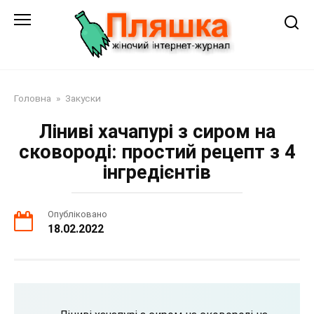
Перейти
до
змісту
Головна
»
Закуски
Ліниві хачапурі з сиром на
сковороді: простий рецепт з 4
інгредієнтів
Опубліковано
18.02.2022